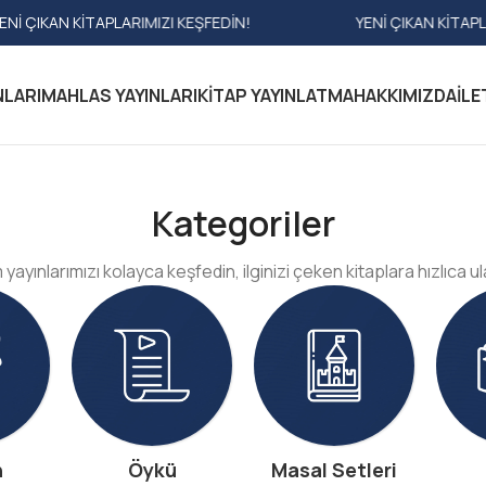
YENI ÇIKAN KITAPLARIMIZI KEŞFEDIN!
YENI ÇIKA
NLARI
MAHLAS YAYINLARI
KITAP YAYINLATMA
HAKKIMIZDA
İLE
Kategoriler
yayınlarımızı kolayca keşfedin, ilginizi çeken kitaplara hızlıca ul
n
Öykü
Masal Setleri