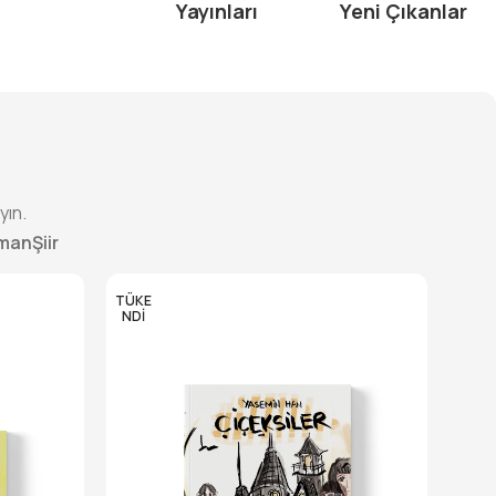
Yayınları
Yeni Çıkanlar
yın.
man
Şiir
TÜKE
NDI