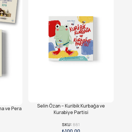
Selin Özan – Kuribik Kurbağa ve
ma ve Pera
Kurabiye Partisi
SKU:
881
₺
100,00