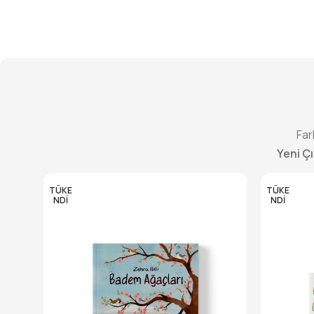
Far
Yeni Ç
TÜKE
TÜKE
NDI
NDI