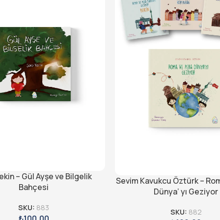
ekin – Gül Ayşe ve Bilgelik
Sevim Kavukcu Öztürk – Ro
Bahçesi
Dünya’ yı Geziyor
SKU:
883
SKU:
882
₺
100,00