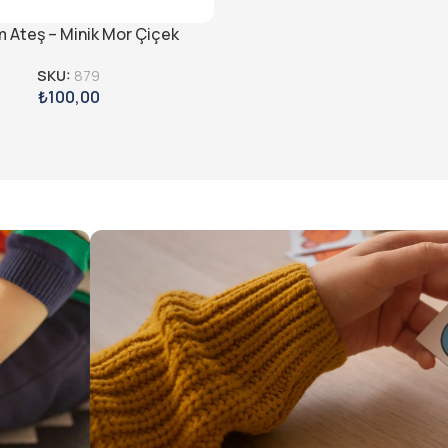
 Ateş – Minik Mor Çiçek
SKU:
879
₺
100,00