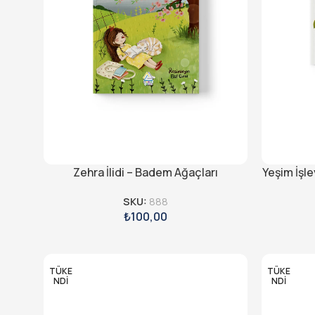
Zehra İlidi – Badem Ağaçları
Yeşim İşl
SKU:
888
₺
100,00
TÜKE
TÜKE
NDI
NDI