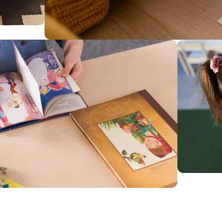
Etkinlik Kitapları
Çocukların eğlenerek öğrenmesini
sağlayan yaratıcı etkinliklerle dolu
kitaplar.
İncele
6-9 Y
Okuma bec
öğretici 