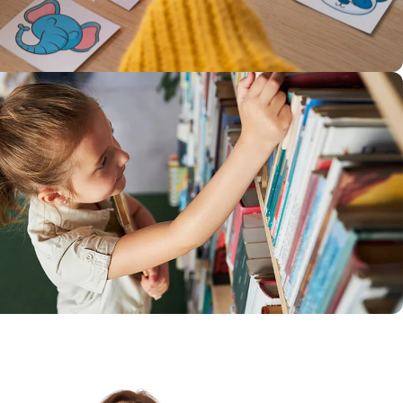
aş Kitaplar
erilerini geliştiren, eğlenceli ve
çocuk kitapları.