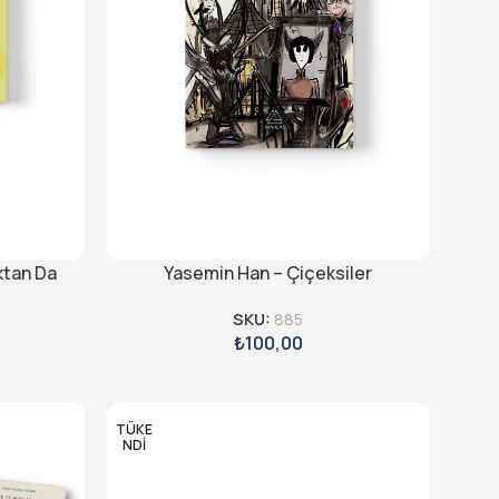
ktan Da
Yasemin Han – Çiçeksiler
SKU:
885
₺
100,00
TÜKE
NDI