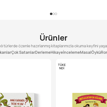
Ürünler
klı türlerde özenle hazırlanmış kitaplarımızla okuma keyfini yaşa
ıkanlar
Çok Satanlar
Derleme
Hikaye
İnceleme
Masal
Öykü
Ro
TÜKE
NDI