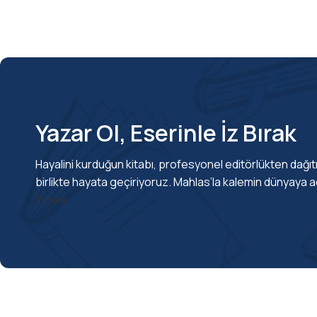
öğrenme alışkanlığı kazandıran
kitaplar.
İncele
Yazar Ol, Eserinle İz Bırak
Hayalini kurduğun kitabı, profesyonel editörlükten dağı
birlikte hayata geçiriyoruz. Mahlas’la kalemin dünyaya aç
İncele