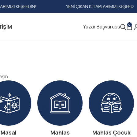
N KITAPLARIMIZI KEŞFEDIN!
YENI ÇIKAN KITAPLARIMIZI 
0
Yazar Başvurusu
TIŞIM
aşın.
Masal
Mahlas
Mahlas Çocuk