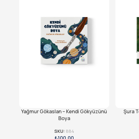
Yağmur Gökaslan – Kendi Gökyüzünü
Şura T
Boya
SKU:
884
₺
100,00