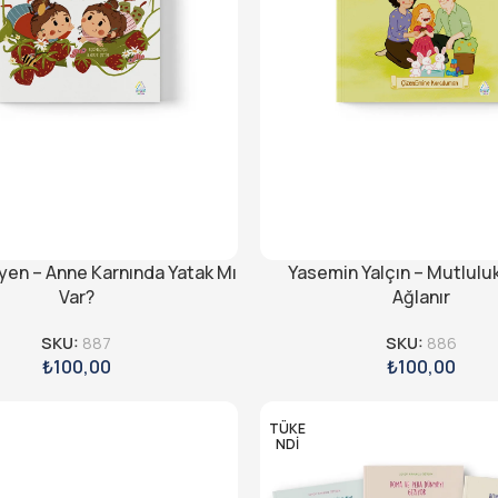
eyen – Anne Karnında Yatak Mı
Yasemin Yalçın – Mutlulu
Var?
Ağlanır
SKU:
887
SKU:
886
₺
100,00
₺
100,00
TÜKE
NDI