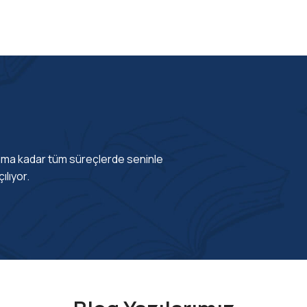
İncele
tıma kadar tüm süreçlerde seninle
ılıyor.