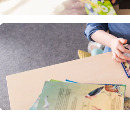
0-3 Yaş Kitaplar
Bebeklerin ilk gelişim dönemine uygun, renkli
ve güvenli hikâyeler.
İncele
3-6 Yaş Kitaplar
Okul öncesi çocuklara hayal gücü ve