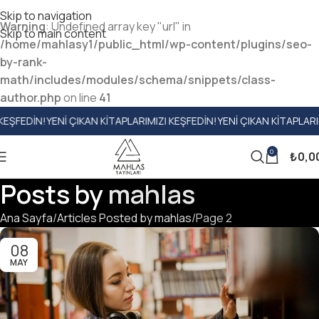
Skip to navigation
Warning
: Undefined array key "url" in
Skip to main content
/home/mahlasy1/public_html/wp-content/plugins/seo-
by-rank-
math/includes/modules/schema/snippets/class-
author.php
on line
41
KITAPLARIMIZI KEŞFEDIN!
YENI ÇIKAN KITAPLARIMIZI KEŞFEDIN!
YENI ÇI
0
₺
0,0
Posts by
mahlas
Ana Sayfa
Articles Posted by mahlas
Page 2
08
MAY