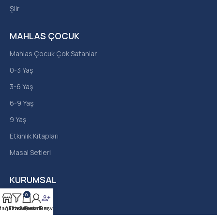
Şiir
MAHLAS ÇOCUK
Mahlas Çocuk Çok Satanlar
0-3 Yaş
3-6 Yaş
6-9 Yaş
9 Yaş
Etkinlik Kitapları
Masal Setleri
KURUMSAL
0
Hakkımızda
ağaza
Filters
Sepet
Yazar Başvurusu
Hesabım
İletişim