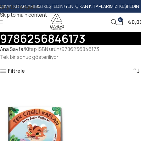
KAN KITAPLARIMIZI KEŞFEDIN!
YENI ÇIKAN KITAPLARIMIZI KEŞFEDIN!
YE
Skip to navigation
Skip to main content
0
₺
0,0
9786256846173
Ana Sayfa
Kitap ISBN ürün
9786256846173
Tek bir sonuç gösteriliyor
Filtrele