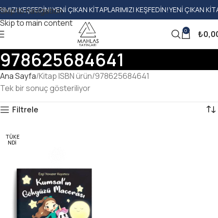
ZI KEŞFEDIN!
YENI ÇIKAN KITAPLARIMIZI KEŞFEDIN!
YENI ÇIKAN KITAPL
Skip to navigation
Skip to main content
0
₺
0,0
978625684641
Ana Sayfa
Kitap ISBN ürün
978625684641
Tek bir sonuç gösteriliyor
Filtrele
TÜKE
NDI