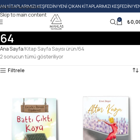
KITAPLARIMIZI KEŞFEDIN!
YENI ÇIKAN KITAPLARIMIZI KEŞFEDIN!
YENI Ç
Skip to navigation
Skip to main content
0
₺
0,0
64
Ana Sayfa
Kitap Sayfa Sayısı ürün
64
2 sonucun tümü gösteriliyor
Filtrele