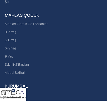
Şiir
MAHLAS ÇOCUK
Mahlas Çocuk Çok Satanlar
0-3 Yaş
3-6 Yaş
6-9 Yaş
9 Yaş
Etkinlik Kitapları
Masal Setleri
KURUMSAL
0
Hakkımızda
ağaza
Filters
Sepet
Yazar Başvurusu
Hesabım
İletişim