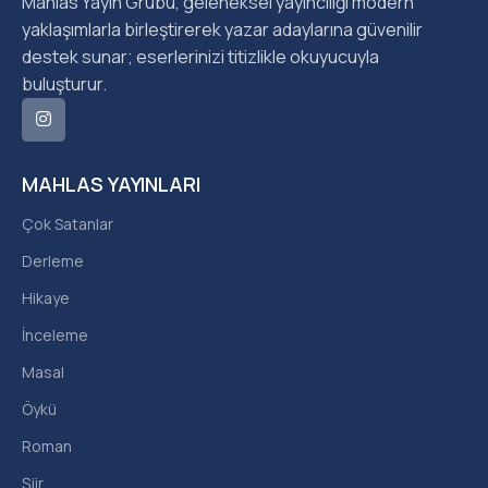
Mahlas Yayın Grubu, geleneksel yayıncılığı modern
yaklaşımlarla birleştirerek yazar adaylarına güvenilir
destek sunar; eserlerinizi titizlikle okuyucuyla
buluşturur.
MAHLAS YAYINLARI
Çok Satanlar
Derleme
Hikaye
İnceleme
Masal
Öykü
Roman
Şiir