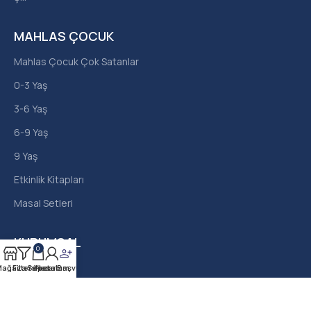
MAHLAS ÇOCUK
Mahlas Çocuk Çok Satanlar
0-3 Yaş
3-6 Yaş
6-9 Yaş
9 Yaş
Etkinlik Kitapları
Masal Setleri
KURUMSAL
0
Hakkımızda
ağaza
Filters
Sepet
Yazar Başvurusu
Hesabım
İletişim