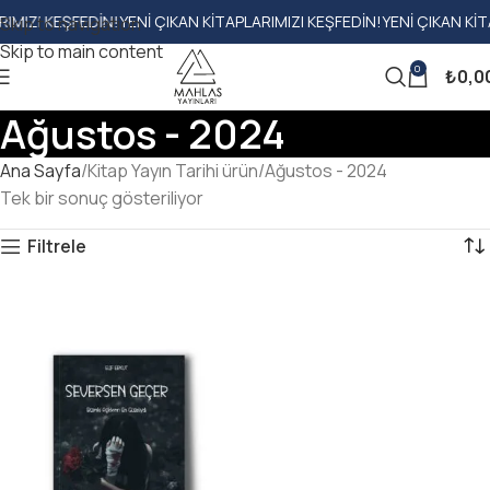
IZI KEŞFEDIN!
YENI ÇIKAN KITAPLARIMIZI KEŞFEDIN!
YENI ÇIKAN KITAPL
Skip to navigation
Skip to main content
0
₺
0,0
Ağustos - 2024
Ana Sayfa
Kitap Yayın Tarihi ürün
Ağustos - 2024
Tek bir sonuç gösteriliyor
Filtrele