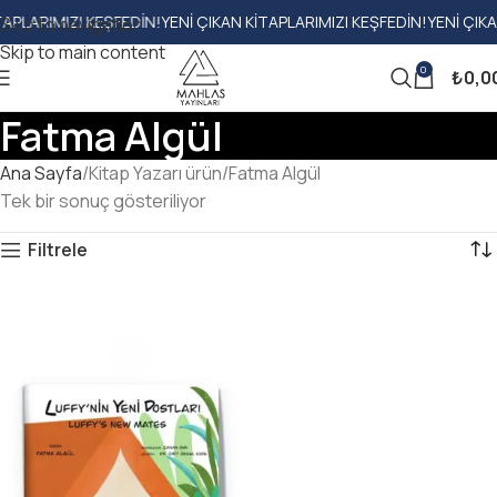
LARIMIZI KEŞFEDIN!
YENI ÇIKAN KITAPLARIMIZI KEŞFEDIN!
YENI ÇIKAN K
Skip to navigation
Skip to main content
0
₺
0,0
Fatma Algül
Ana Sayfa
Kitap Yazarı ürün
Fatma Algül
Tek bir sonuç gösteriliyor
Filtrele