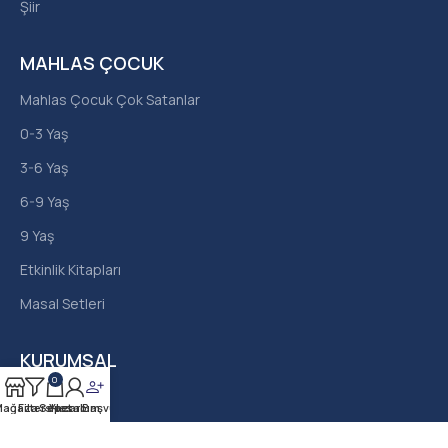
Şiir
MAHLAS ÇOCUK
Mahlas Çocuk Çok Satanlar
0-3 Yaş
3-6 Yaş
6-9 Yaş
9 Yaş
Etkinlik Kitapları
Masal Setleri
KURUMSAL
0
Hakkımızda
ağaza
Filters
Sepet
Yazar Başvurusu
Hesabım
İletişim