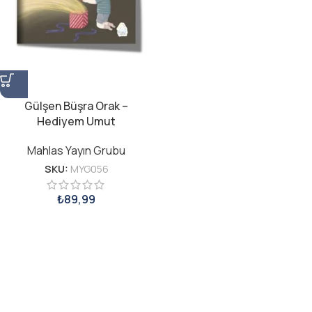
Gülşen Büşra Orak –
Hediyem Umut
Mahlas Yayın Grubu
SKU:
MYG056
₺
89,99