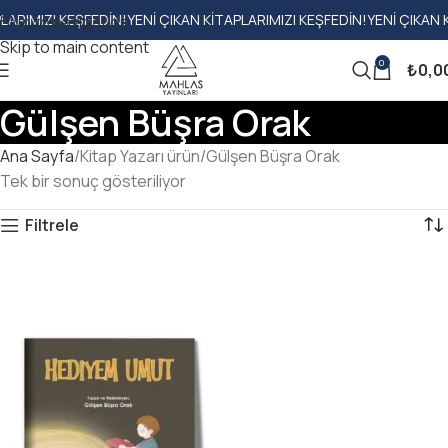
IMIZI KEŞFEDIN!
YENI ÇIKAN KITAPLARIMIZI KEŞFEDIN!
YENI ÇIKAN KIT
Skip to navigation
Skip to main content
0
₺
0,0
Gülşen Büşra Orak
Ana Sayfa
Kitap Yazarı ürün
Gülşen Büşra Orak
Tek bir sonuç gösteriliyor
Filtrele