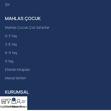
Şiir
MAHLAS ÇOCUK
Mahlas Çocuk Çok Satanlar
0-3 Yaş
3-6 Yaş
6-9 Yaş
9 Yaş
Etkinlik Kitapları
Masal Setleri
KURUMSAL
0
Hakkımızda
ağaza
Filters
Sepet
Yazar Başvurusu
Hesabım
İletişim