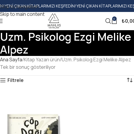
ENI ÇIKAN KITAPLARIMIZI KEŞFEDIN!
YENI ÇIKAN KITAPLARIMIZI KEŞFE
Skip to navigation
Skip to main content
0
₺
0,0
Uzm. Psikolog Ezgi Melike
Alpez
Ana Sayfa
Kitap Yazarı ürün
Uzm. Psikolog Ezgi Melike Alpez
Tek bir sonuç gösteriliyor
Filtrele