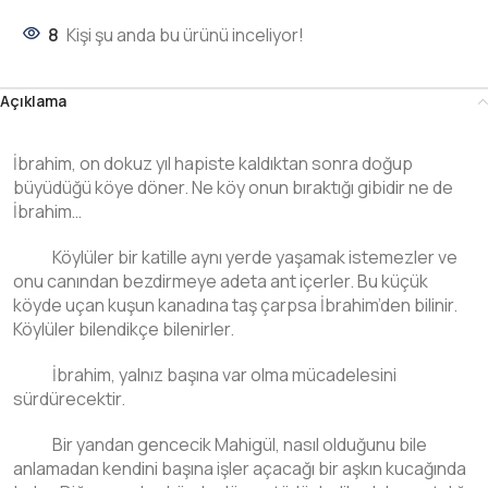
8
Kişi şu anda bu ürünü inceliyor!
Açıklama
İbrahim, on dokuz yıl hapiste kaldıktan sonra doğup
büyüdüğü köye döner. Ne köy onun bıraktığı gibidir ne de
İbrahim…
Köylüler bir katille aynı yerde yaşamak istemezler ve
onu canından bezdirmeye adeta ant içerler. Bu küçük
köyde uçan kuşun kanadına taş çarpsa İbrahim’den bilinir.
Köylüler bilendikçe bilenirler.
İbrahim, yalnız başına var olma mücadelesini
sürdürecektir.
Bir yandan gencecik Mahigül, nasıl olduğunu bile
anlamadan kendini başına işler açacağı bir aşkın kucağında