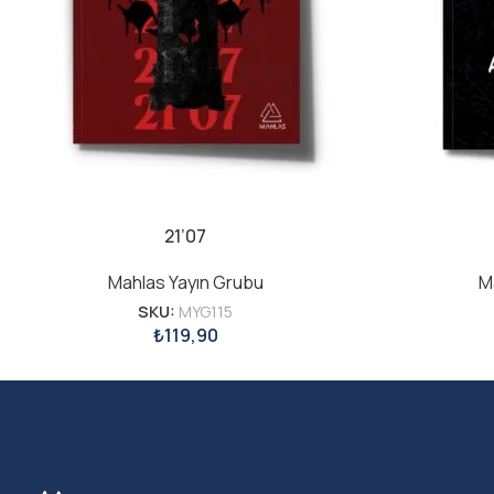
21’07
Mahlas Yayın Grubu
M
SKU:
MYG115
₺
119,90