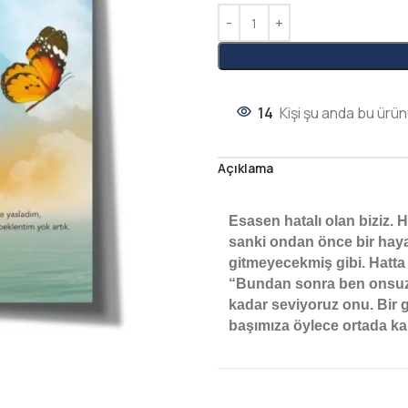
14
Kişi şu anda bu ürün
Açıklama
Esasen hatalı olan biziz. H
sanki ondan önce bir haya
gitmeyecekmiş gibi. Hatt
“Bundan sonra ben onsuz
kadar seviyoruz onu. Bir g
başımıza öylece ortada k