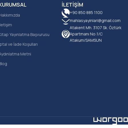
KURUMSAL
İLETIŞIM
+90 850 885 1100
Hakkımızda
mahlasyayinlari@gmail.com
İletişim
Atakent Mh. 3107 Sk. Öztürk
Apartmanı No:1/C
Kitap Yayınlatma Başvurusu
Atakum/SAMSUN
İptal ve İade Koşulları
Aydınlatma Metni
Blog