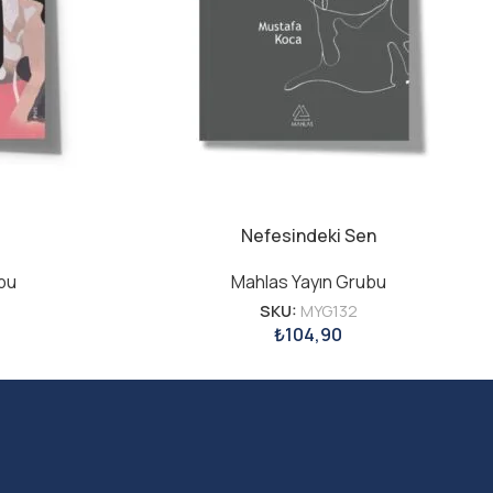
Nefesindeki Sen
bu
Mahlas Yayın Grubu
SKU:
MYG132
₺
104,90