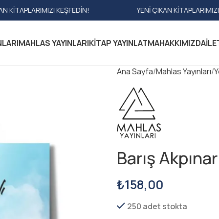
IMIZI KEŞFEDIN!
YENI ÇIKAN KITAPLARIMIZI KEŞFEDIN!
NLARI
MAHLAS YAYINLARI
KITAP YAYINLATMA
HAKKIMIZDA
İLE
Ana Sayfa
Mahlas Yayınları
Y
Barış Akpınarl
₺
158,00
250 adet stokta