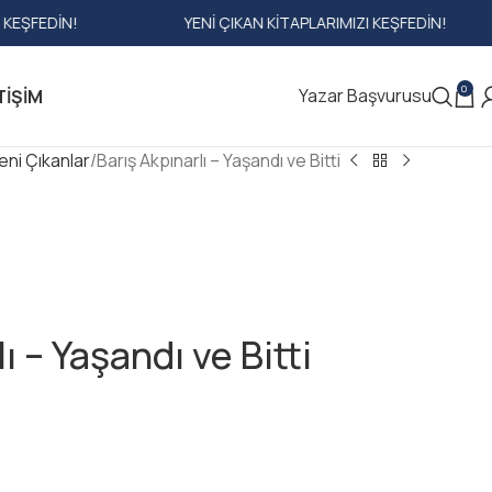
YENI ÇIKAN KITAPLARIMIZI KEŞFEDIN!
YEN
0
Yazar Başvurusu
TIŞIM
eni Çıkanlar
Barış Akpınarlı – Yaşandı ve Bitti
ı – Yaşandı ve Bitti