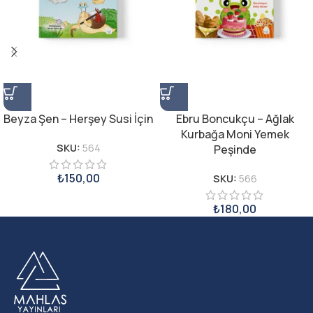
Beyza Şen – Herşey Susi İçin
Ebru Boncukçu – Ağlak
Kurbağa Moni Yemek
SKU:
564
Peşinde
₺
150,00
SKU:
566
₺
180,00