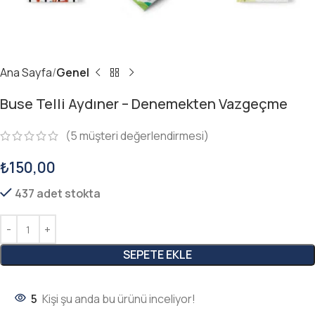
Ana Sayfa
Genel
Buse Telli Aydıner – Denemekten Vazgeçme
(
5
müşteri değerlendirmesi)
₺
150,00
437 adet stokta
SEPETE EKLE
5
Kişi şu anda bu ürünü inceliyor!