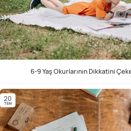
6-9 Yaş Okurlarının Dikkatini Çek
20
TEM