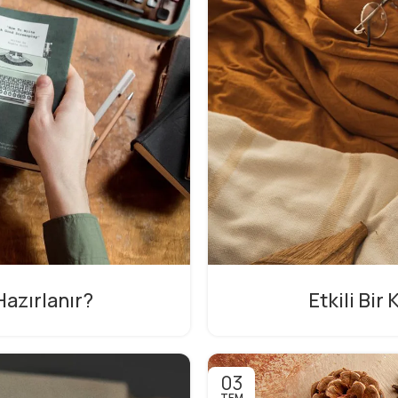
azırlanır?
Etkili Bir
03
TEM