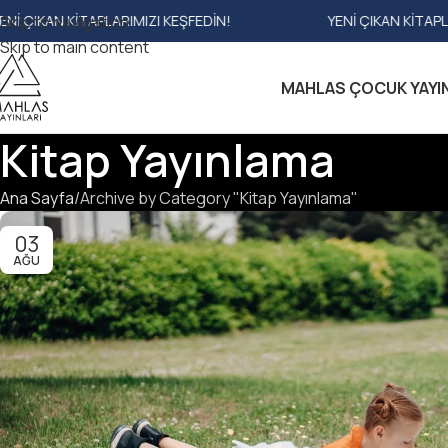
ENI ÇIKAN KITAPLARIMIZI KEŞFEDIN!
Skip to navigation
YENI ÇIKAN KITAPL
Skip to main content
MAHLAS ÇOCUK YAYI
Kitap Yayınlama
Ana Sayfa
Archive by Category "Kitap Yayınlama"
03
AĞU