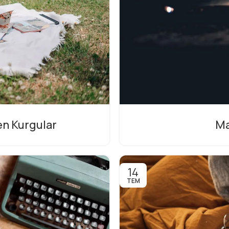
en Kurgular
Ma
14
TEM