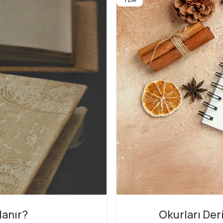
lanır?
Okurları Der