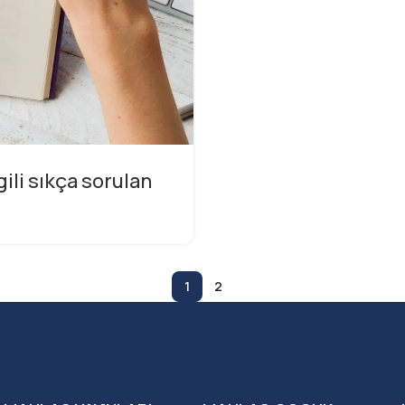
gili sıkça sorulan
1
2