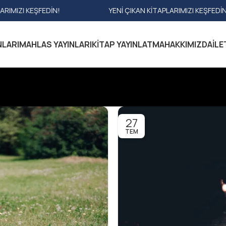
ARIMIZI KEŞFEDIN!
YENI ÇIKAN KITAPLARIMIZI KEŞFEDI
NLARI
MAHLAS YAYINLARI
KITAP YAYINLATMA
HAKKIMIZDA
İLE
27
TEM