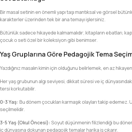
Bir masal setinin en önemli yapı taşı mantıksal ve görsel bütünlük
karakterler üzerinden tek bir ana temayı işlersiniz.
Bütünlük sadece hikayede kalmamalıdır; kitapların ebatları, kapak
çocuk o seti özel bir koleksiyon gibi benimser.
Yaş Gruplarına Göre Pedagojik Tema Seçim
Yazdığınız masalın kimin için olduğunu belirlemek, en az hikayenin
Her yaş grubunun algı seviyesi, dikkat süresi ve iç dünyasındaki
tersi korkutabilir.
0-3 Yaş:
Bu dönem çocukları karmaşık olayları takip edemez. Uyku
seçilmelidir.
3-5 Yaş (Okul Öncesi):
Soyut düşünmenin filizlendiği bu döne
iç dünyasına dokunan pedagojik temalar harika iş çıkarır.