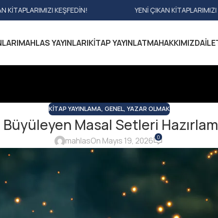
YENI ÇIKAN KITAPLARIMIZI KEŞFEDIN!
YENI ÇIKAN KIT
NLARI
MAHLAS YAYINLARI
KITAP YAYINLATMA
HAKKIMIZDA
İLE
KITAP YAYINLAMA
,
GENEL
,
YAZAR OLMAK
 Büyüleyen Masal Setleri Hazırla
0
mahlas
On Mayıs 19, 2026