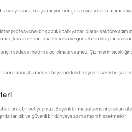
seriyi elinden düşürmüyor, her gece aynı seti okumamı istiyor” 
, ister profesyonel bir çocuk kitabı yazarı olarak sektöre adım 
urmak; karakterlerin, ana temanın ve görsel dilin kitaplar arasın
ı için sadece metnin akıcı olması yetmez. Çizimlerin sıcaklığınd
sere dönüştürmek ve hayalinizdeki hikayeleri basılı bir şölene 
leri
matik olarak bir set yapmaz. Başarılı bir masal serisini sıradan 
ında tanıdık ve güvenli bir dünyaya adım attığını hissetmelidir.