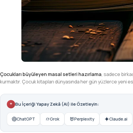
Çocukları büyüleyen masal setleri hazırlama
, sadece birkaç
kurmaktır. Çocuk kitapları dünyasında her gün yüzlerce yeni eser
Bu İçeriği Yapay Zekâ (AI) ile Özetleyin:
ChatGPT
Grok
Perplexity
Claude.ai