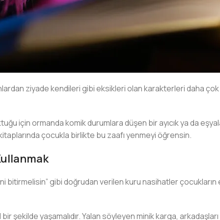
 ziyade kendileri gibi eksikleri olan karakterleri daha çok sev
ktuğu için ormanda komik durumlara düşen bir ayıcık ya da eşya
n kitaplarında çocukla birlikte bu zaafı yenmeyi öğrensin.
 Kullanmak
ğini bitirmelisin” gibi doğrudan verilen kuru nasihatler çocukla
 bir şekilde yaşamalıdır. Yalan söyleyen minik karga, arkadaşlar