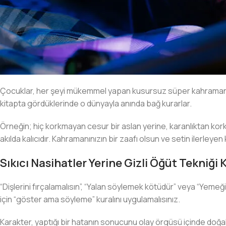
Çocuklar, her şeyi mükemmel yapan kusursuz süper kahramanlardan
kitapta gördüklerinde o dünyayla anında bağ kurarlar.
Örneğin; hiç korkmayan cesur bir aslan yerine, karanlıktan kor
akılda kalıcıdır. Kahramanınızın bir zaafı olsun ve setin ilerleye
Sıkıcı Nasihatler Yerine Gizli Öğüt Tekniği
“Dişlerini fırçalamalısın”, “Yalan söylemek kötüdür” veya “Yeme
için “göster ama söyleme” kuralını uygulamalısınız.
Karakter, yaptığı bir hatanın sonucunu olay örgüsü içinde doğal