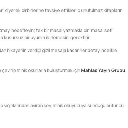
diyerek birbirlerine tavsiye ettikleri o unutulmaz kitapların
atmayı hedefleyin; tek bir masal yazmakla bir “masal seti”
da kusursuz bir uyumla ilerlemesini gerektirir.
an hikayenin verdiği gizli mesaja kadar her detay incelikle
çevirip minik okurlarla buluşturmak için
Mahlas Yayın Grubu
kitap yığınlarından ayıran şey, minik okuyucuya sunduğu bütüncül