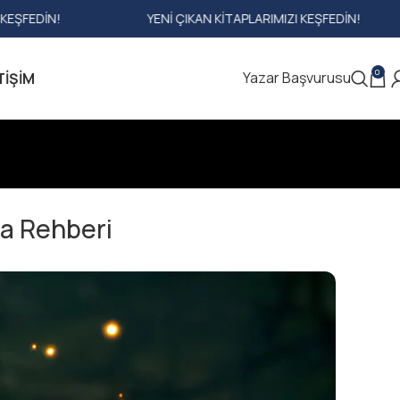
APLARIMIZI KEŞFEDIN!
YENI ÇIKAN KITAPLARIMIZI KEŞFE
0
Yazar Başvurusu
TIŞIM
ma Rehberi