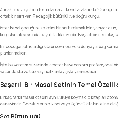
Ancak ebeveynlerin forumlarda ve kendi aralarında “Çocuğum bu 
ortak bir sırrı var: Pedagojik bütünlük ve doğru kurgu.
İster kendi çocuğunuza kalıcı bir anı bırakmak için yazıyor olun
kurgulamak arasında büyük farklar vardır. Başarılı bir seri oluşt
Bir çocuğun eline aldığı kitabı sevmesi ve o dünyayla bağ kurmas
planlanmalıdır.
İşte bu yaratım sürecinde amatör heyecanınızı profesyonel bir e
yazar dostu ve titiz yayıncılık anlayışıyla yanınızdadır.
Başarılı Bir Masal Setinin Temel Özellik
Birkaç farklı masal kitabını aynı kutuya koymak, o kitapları oto
deneyimdir. Çocuk, serinin ikinci veya üçüncü kitabını eline aldığ
Set Bütünlüğü