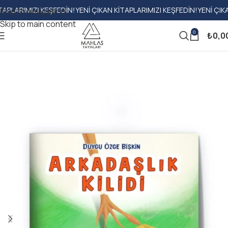
MIZI KEŞFEDIN!
YENI ÇIKAN KITAPLARIMIZI KEŞFEDIN!
YENI ÇIKAN KITA
Skip to navigation
Skip to main content
0
₺
0,0