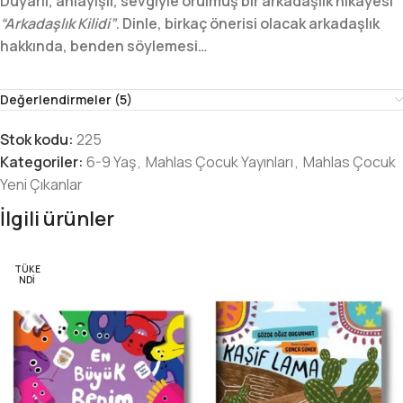
Duyarlı, anlayışlı, sevgiyle örülmüş bir arkadaşlık hikâyesi
“Arkadaşlık Kilidi”
. Dinle, birkaç önerisi olacak arkadaşlık
hakkında, benden söylemesi…
Değerlendirmeler (5)
Stok kodu:
225
Kategoriler:
6-9 Yaş
,
Mahlas Çocuk Yayınları
,
Mahlas Çocuk
Yeni Çıkanlar
İlgili ürünler
TÜKE
NDI