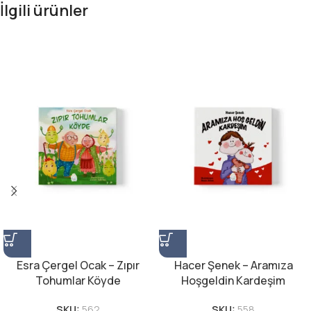
İlgili ürünler
Esra Çergel Ocak – Zıpır
Hacer Şenek – Aramıza
Tohumlar Köyde
Hoşgeldin Kardeşim
SKU:
562
SKU:
558