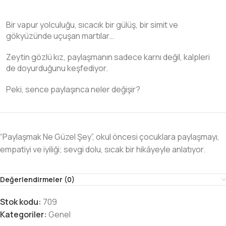
Bir vapur yolculuğu, sıcacık bir gülüş, bir simit ve
gökyüzünde uçuşan martılar…
Zeytin gözlü kız, paylaşmanın sadece karnı değil, kalpleri
de doyurduğunu keşfediyor.
Peki, sence paylaşınca neler değişir?
“Paylaşmak Ne Güzel Şey”, okul öncesi çocuklara paylaşmayı,
empatiyi ve
iyiliği; sevgi
dolu, sıcak bir hikâyeyle anlatıyor.
Değerlendirmeler (0)
Stok kodu:
709
Kategoriler:
Genel