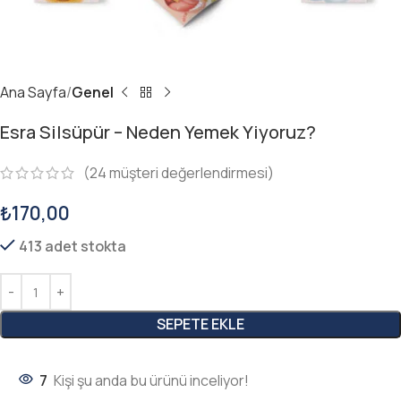
Ana Sayfa
Genel
Esra Silsüpür – Neden Yemek Yiyoruz?
(
24
müşteri değerlendirmesi)
₺
170,00
413 adet stokta
SEPETE EKLE
7
Kişi şu anda bu ürünü inceliyor!