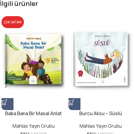
İlgili ürünler
ÇOK SATAN!
Baba Bana Bir Masal Anlat
Burcu Aksu – Süslü
Mahlas Yayın Grubu
Mahlas Yayın Grubu
SKU:
MYG105
SKU:
MYG094