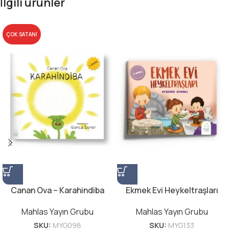
İlgili ürünler
ÇOK SATAN!
Canan Ova – Karahindiba
Ekmek Evi Heykeltraşları
Mahlas Yayın Grubu
Mahlas Yayın Grubu
SKU:
MYG098
SKU:
MYG133