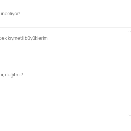
 inceliyor!
pek kıymetli büyüklerim,
i, değil mi?