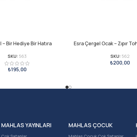
 – Bir Hediye Bir Hatıra
Esra Çergel Ocak – Zıpır T
SKU:
563
SKU:
562
₺
200,00
₺
195,00
MAHLAS YAYINLARI
MAHLAS ÇOCUK
Çok Satanlar
Mahlas Çocuk Çok Satanlar