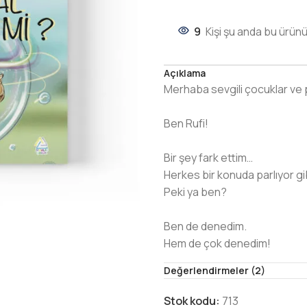
9
Kişi şu anda bu ürünü
Açıklama
Merhaba sevgili çocuklar ve 
Ben Rufi!
Bir şey fark ettim…
Herkes bir konuda parlıyor gib
Peki ya ben?
Ben de denedim.
Hem de çok denedim!
Bazen olmadı…
Değerlendirmeler (2)
Bazen hiç olmadı!
Stok kodu:
713