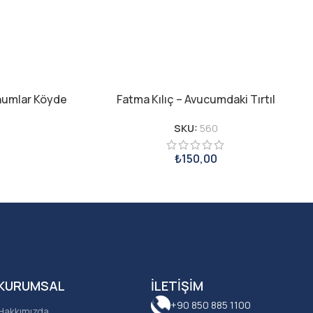
ohumlar Köyde
Fatma Kılıç – Avucumdaki Tırtıl
SKU:
560
₺
150,00
KURUMSAL
İLETIŞIM
+90 850 885 1100
Hakkımızda