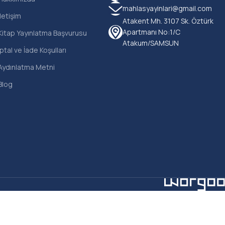
mahlasyayinlari@gmail.com
İletişim
Atakent Mh. 3107 Sk. Öztürk
Apartmanı No:1/C
Kitap Yayınlatma Başvurusu
Atakum/SAMSUN
İptal ve İade Koşulları
Aydınlatma Metni
Blog