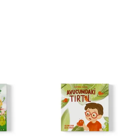
örmese de, vazgeçmedim.
!
liyor olacağım.