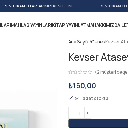
 KITAPLARIMIZI KEŞFEDIN!
YENI ÇIKAN KITAPLARIMIZI 
NLARI
MAHLAS YAYINLARI
KITAP YAYINLATMA
HAKKIMIZDA
İLE
Ana Sayfa
Genel
Kevser Ata
Kevser Atase
(
2
müşteri değe
₺
160,00
341 adet stokta