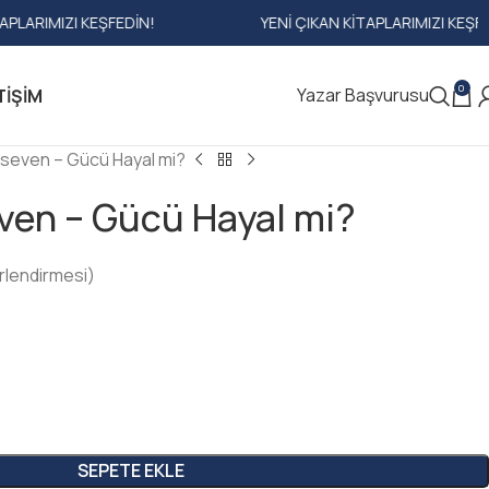
KEŞFEDIN!
YENI ÇIKAN KITAPLARIMIZI KEŞFEDIN!
0
Yazar Başvurusu
TIŞIM
seven – Gücü Hayal mi?
ven – Gücü Hayal mi?
rlendirmesi)
SEPETE EKLE