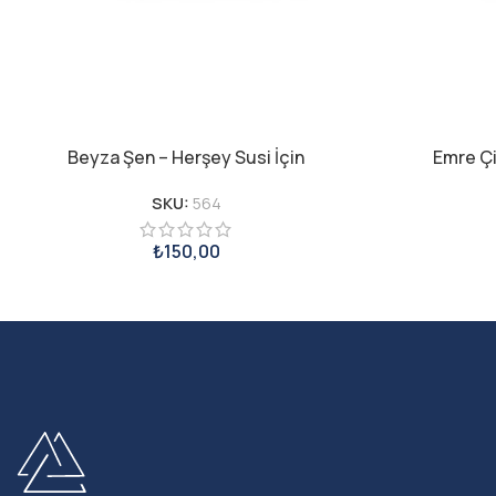
Beyza Şen – Herşey Susi İçin
Emre Çil
SKU:
564
₺
150,00