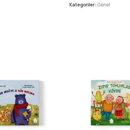
Beni benden başka kimse g
Kategoriler:
Genel
Sonra bir şey oldu…
Ama ne olduğunu söylemem
Eğer merak ediyorsan,
bu sayfaların içinde seni bek
Görüşürüüüüz…