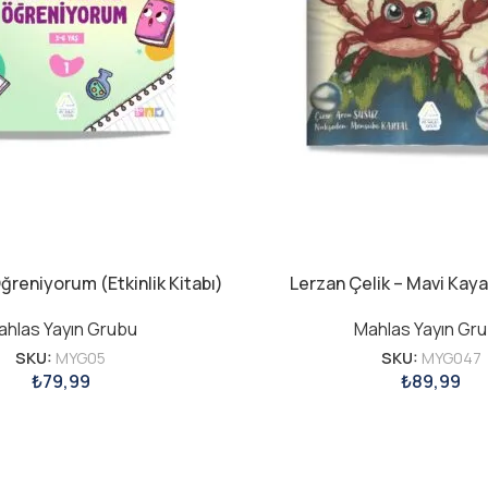
ğreniyorum (Etkinlik Kitabı)
Lerzan Çelik – Mavi Kaya
ahlas Yayın Grubu
Mahlas Yayın Gr
SKU:
MYG05
SKU:
MYG047
₺
79,99
₺
89,99