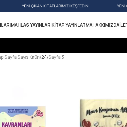
KAN KITAPLARIMIZI KEŞFEDIN!
YENI ÇIKAN KITAPLARIMIZ
NLARI
MAHLAS YAYINLARI
KITAP YAYINLATMA
HAKKIMIZDA
İLE
ap Sayfa Sayısı ürün
24
Sayfa 3