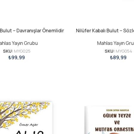
 Bulut – Davranışlar Önemlidir
Nilüfer Kabalı Bulut – Söz
ahlas Yayın Grubu
Mahlas Yayın Gr
SKU:
MYG025
SKU:
MYG054
₺
99,99
₺
89,99