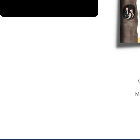
Yazar Olmaya Hazır Mısın?
Sende Mahlas Yayın Grubu ailesine katılmaya
hazır mısın? Bize bilgilerini gönder sürecini
hamen başlatalım!
Yazar Başvurusu
M