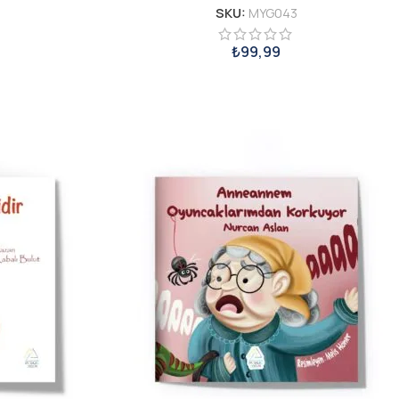
SKU:
MYG043
₺
99,99