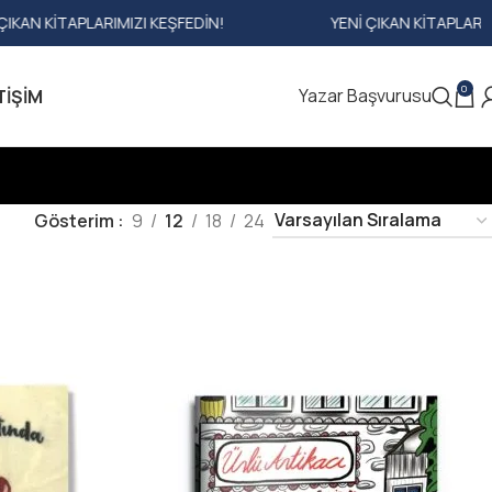
I KEŞFEDIN!
YENI ÇIKAN KITAPLARIMIZI KEŞFEDIN!
0
Yazar Başvurusu
TIŞIM
Gösterim
9
12
18
24