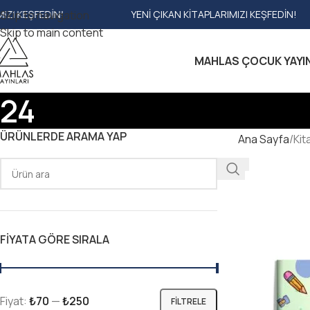
Skip to navigation
YENI ÇIKAN KITAPLARIMIZI KEŞFEDIN!
YENI ÇI
Skip to main content
MAHLAS ÇOCUK YAYI
24
ÜRÜNLERDE ARAMA YAP
Ana Sayfa
Kit
FIYATA GÖRE SIRALA
Fiyat:
₺70
—
₺250
FILTRELE