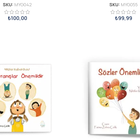
SKU:
MYG042
SKU:
MYG055
₺
100,00
₺
99,99