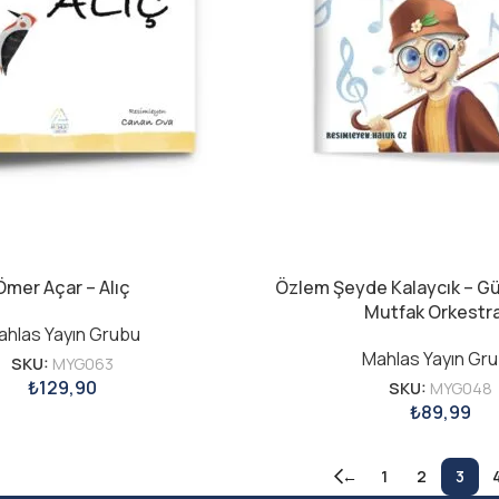
Ömer Açar – Alıç
Özlem Şeyde Kalaycık – Gü
Mutfak Orkestr
ahlas Yayın Grubu
Mahlas Yayın Gr
SKU:
MYG063
₺
129,90
SKU:
MYG048
₺
89,99
←
1
2
3