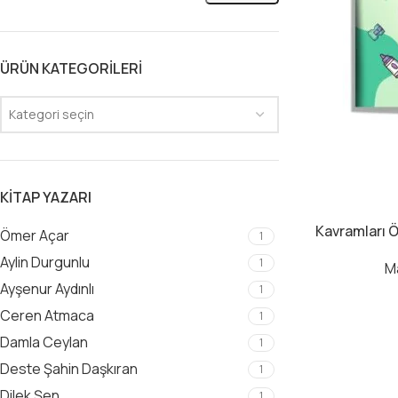
ÜRÜN KATEGORILERI
Kategori seçin
KITAP YAZARI
Kavramları Ö
Ömer Açar
1
Aylin Durgunlu
1
M
Ayşenur Aydınlı
1
Ceren Atmaca
1
Damla Ceylan
1
Deste Şahin Daşkıran
1
Dilek Şen
1