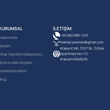
KURUMSAL
İLETIŞIM
+90 850 885 1100
Hakkımızda
mahlasyayinlari@gmail.com
İletişim
Atakent Mh. 3107 Sk. Öztürk
Apartmanı No:1/C
Kitap Yayınlatma Başvurusu
Atakum/SAMSUN
İptal ve İade Koşulları
Aydınlatma Metni
Blog