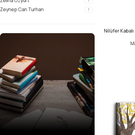
Zeliha Özyurt
1
Zeynep Can Turhan
1
Nilüfer Kabalı
M