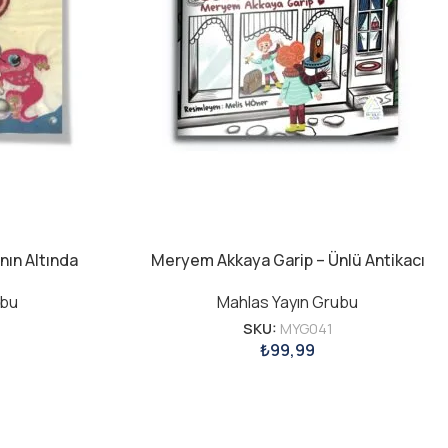
nın Altında
Meryem Akkaya Garip – Ünlü Antikacı
ubu
Mahlas Yayın Grubu
SKU:
MYG041
₺
99,99