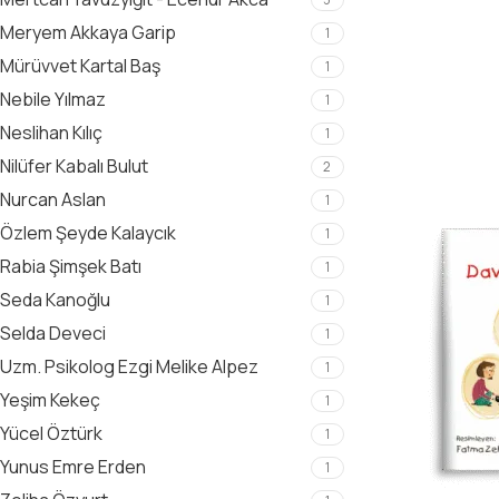
Meryem Akkaya Garip
1
Mürüvvet Kartal Baş
1
Nebile Yılmaz
1
Neslihan Kılıç
1
Nilüfer Kabalı Bulut
2
Nurcan Aslan
1
Özlem Şeyde Kalaycık
1
Rabia Şimşek Batı
1
Seda Kanoğlu
1
Selda Deveci
1
Uzm. Psikolog Ezgi Melike Alpez
1
Yeşim Kekeç
1
Yücel Öztürk
1
Yunus Emre Erden
1