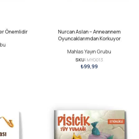
ler Önemlidir
Nurcan Aslan – Anneannem
Oyuncaklarımdan Korkuyor
ubu
Mahlas Yayın Grubu
SKU:
MYG013
₺
99,99