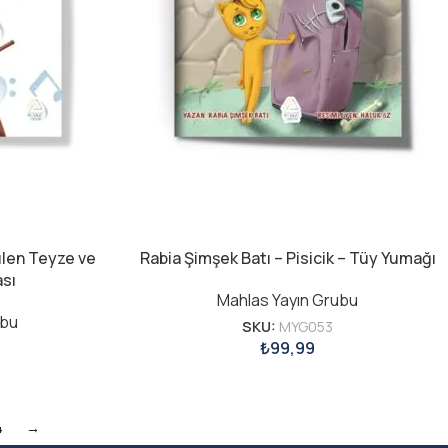
len Teyze ve
Rabia Şimşek Batı – Pisicik – Tüy Yumağı
ası
Mahlas Yayın Grubu
ubu
SKU:
MYG053
₺
99,99
4
→