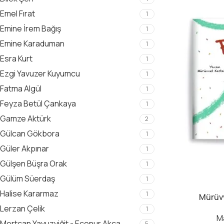
Emel Fırat
1
Emine İrem Bağış
1
Emine Karaduman
1
Esra Kurt
1
Ezgi Yavuzer Kuyumcu
1
Fatma Algül
1
Feyza Betül Çankaya
1
Gamze Aktürk
2
Gülcan Gökbora
1
Güler Akpınar
1
Gülşen Büşra Orak
1
Gülüm Süerdaş
1
Halise Kararmaz
1
Mürüvv
Lerzan Çelik
1
M
Mertcan Yavuzyiğit - Ecenur Akca
5