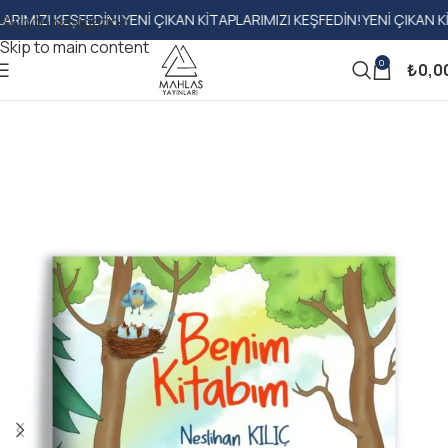
I KEŞFEDIN!
YENI ÇIKAN KITAPLARIMIZI KEŞFEDIN!
YENI ÇIKAN KITAPLA
Skip to navigation
Skip to main content
0
₺
0,0