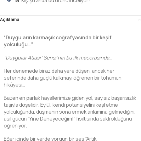
18
Kişi şu anda bu ürünü inceliyor!
Açıklama
“Duyguların karmaşık coğrafyasında bir keşif
yolculuğu…”
​”Duygular Atlası” Serisi’nin bu ilk macerasında…
​Her denemede biraz daha yere düşen, ancak her
seferinde daha güçlü kalkmayı öğrenen bir tohumun
hikâyesi…
​Bazen en parlak hayallerimize giden yol, sayısız başarısızlık
taşıyla döşelidir. Eylül, kendi potansiyelini keşfetme
yolculuğunda, düşmenin sona ermek anlamına gelmediğini,
asıl gücün “Yine Deneyeceğim!” fısıltısında saklı olduğunu
öğreniyor.
​Eğer içinde bir yerde yorgun bir ses “Artık