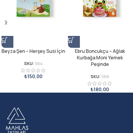
Beyza Şen – Herşey Susi İçin
Ebru Boncukçu – Ağlak
Kurbağa Moni Yemek
SKU:
564
Peşinde
₺
150,00
SKU:
566
₺
180,00