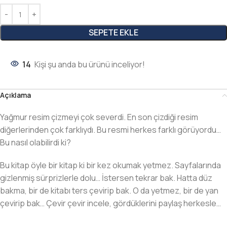
SEPETE EKLE
14
Kişi şu anda bu ürünü inceliyor!
Açıklama
Yağmur resim çizmeyi çok severdi. En son çizdiği resim
diğerlerinden çok farklıydı. Bu resmi herkes farklı görüyordu…
Bu nasıl olabilirdi ki?
Bu kitap öyle bir kitap ki bir kez okumak yetmez. Sayfalarında
gizlenmiş sürprizlerle dolu… İstersen tekrar bak. Hatta düz
bakma, bir de kitabı ters çevirip bak. O da yetmez, bir de yan
çevirip bak… Çevir çevir incele, gördüklerini paylaş herkesle…