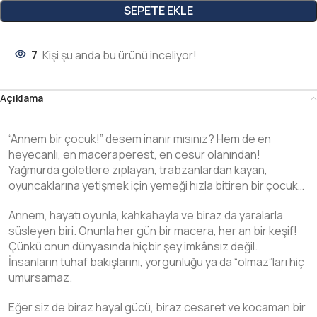
SEPETE EKLE
7
Kişi şu anda bu ürünü inceliyor!
Açıklama
“Annem bir çocuk!” desem inanır mısınız? Hem de en
heyecanlı, en maceraperest, en cesur olanından!
Yağmurda göletlere zıplayan, trabzanlardan kayan,
oyuncaklarına yetişmek için yemeği hızla bitiren bir çocuk…
Annem, hayatı oyunla, kahkahayla ve biraz da yaralarla
süsleyen biri. Onunla her gün bir macera, her an bir keşif!
Çünkü onun dünyasında hiçbir şey imkânsız değil.
İnsanların tuhaf bakışlarını, yorgunluğu ya da “olmaz”ları hiç
umursamaz.
Eğer siz de biraz hayal gücü, biraz cesaret ve kocaman bir