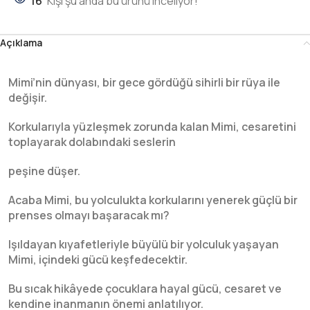
16
Kişi şu anda bu ürünü inceliyor!
Açıklama
Mimi’nin dünyası, bir gece gördüğü sihirli bir rüya ile
değişir.
Korkularıyla yüzleşmek zorunda kalan Mimi, cesaretini
toplayarak dolabındaki seslerin
peşine düşer.
Acaba Mimi, bu yolculukta korkularını yenerek güçlü bir
prenses olmayı başaracak mı?
Işıldayan kıyafetleriyle büyülü bir yolculuk yaşayan
Mimi, içindeki gücü keşfedecektir.
Bu sıcak hikâyede çocuklara hayal gücü, cesaret ve
kendine inanmanın önemi anlatılıyor.