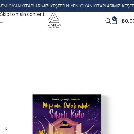
I ÇIKAN KITAPLARIMIZI KEŞFEDIN!
YENI ÇIKAN KITAPLARIMIZI KEŞFEDI
Skip to navigation
Skip to main content
0
₺
0,0