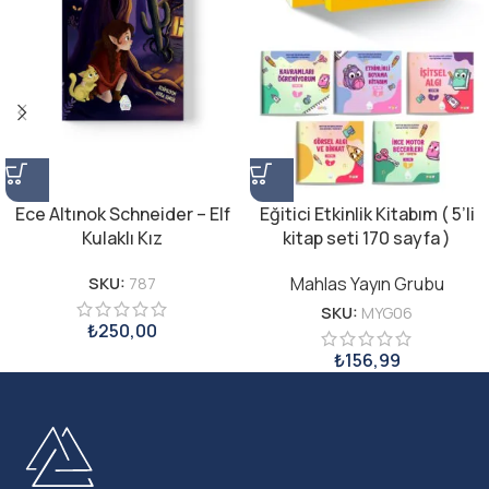
Ece Altınok Schneider – Elf
Eğitici Etkinlik Kitabım ( 5’li
Kulaklı Kız
kitap seti 170 sayfa )
Mahlas Yayın Grubu
SKU:
787
SKU:
MYG06
₺
250,00
₺
156,99