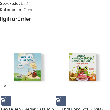
Stok kodu:
622
Kategoriler:
Genel
İlgili ürünler
Beyza Şen – Herşey Susi İçin
Ebru Boncukçu – Ağlak