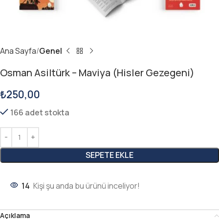
Ana Sayfa
Genel
Osman Asiltürk – Maviya (Hisler Gezegeni)
₺
250,00
166 adet stokta
SEPETE EKLE
14
Kişi şu anda bu ürünü inceliyor!
Açıklama