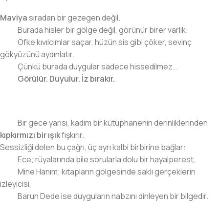
Maviya
sıradan bir gezegen değil.
Burada hisler bir gölge değil, görünür birer varlık.
Öfke kıvılcımlar saçar, hüzün sis gibi çöker, sevinç
gökyüzünü aydınlatır.
Çünkü burada duygular sadece hissedilmez…
Görülür. Duyulur. İz bırakır.
Bir gece yarısı, kadim bir kütüphanenin derinliklerinden
kıpkırmızı bir ışık
fışkırır.
Sessizliği delen bu çağrı, üç ayrı kalbi birbirine bağlar:
Ece; rüyalarında bile sorularla dolu bir hayalperest,
Mine Hanım; kitapların gölgesinde saklı gerçeklerin
izleyicisi,
Barun Dede ise duyguların nabzını dinleyen bir bilgedir.