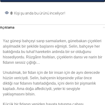
8
Kişi şu anda bu ürünü inceliyor!
Açıklama
Yaz güneşi bahçeyi sarıp sarmalarken, günebakan çiçekleri
alışılmadık bir şekilde başlarını eğmişti. Selin, bahçeye her
baktığında bu tuhaf hareketin ardında bir sır olduğunu
hissediyordu. Rüzgârın fısıltıları, çiçeklerin dansı ve narin bir
fidanın sessiz çığlığı…
Unutulmak, bir fidan için de bir insan için de aynı derecede
hüzün vericiydi. Selin, bahçenin köşesinde yıllar önce
diktiği nar fidanını hatırladığında, içini derin bir pişmanlık
kapladı. Ama doğa affediciydi, yeter ki sevgiyle
yaklaşmasını bilsin.
Küçük bir fidanın yeniden hayata tutunma çabası,