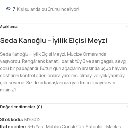
7
Kişi şu anda bu ürünü inceliyor!
Açıklama
Seda Kanoğlu – İyilik Elçisi Meyzi
Seda Kanoğlu – İyilik Elçisi Meyzi, Mucize Ormanı’nda
yaşıyordu. Rengârenk kanatlı, parlak tüylü ve sarı gagalı, sevgi
dolu bir papağandı. Bütün gün ağaçların arasında uçup hayvan
dostlarını kontrol eder, onlara yardımcı olmayı ve iyilik yapmayı
çok severdi. Siz de arkadaşlarınıza yardımcı olmayı sever
misiniz?
Değerlendirmeler (0)
Stok kodu:
MYG012
Kategoriler:
3-6 Yaş
,
Mahlas Çocuk Çok Satanlar
,
Mahlas