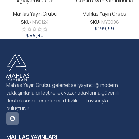
Ağlayan Musluk
Canan Ova – Karahindiba
Mahlas Yayın Grubu
Mahlas Yayın Grubu
SKU:
MYG124
SKU:
MYG098
₺
199,99
₺
99,90
Mahlas Yayın Grubu, geleneksel yayıncılığı modern
yaklaşımlarla birleştirerek yazar adaylarına güvenilir
destek sunar; eserlerinizi titizlikle okuyucuyla
buluşturur.
MAHLAS YAYINLARI