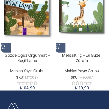
Gözde Oğuz Orgunmat –
Melda Kılıç – En Güzel
Kaşif Lama
Zürafa
Mahlas Yayın Grubu
Mahlas Yayın Grubu
SKU:
MYG097
SKU:
MYG087
₺
104,90
₺
119,90