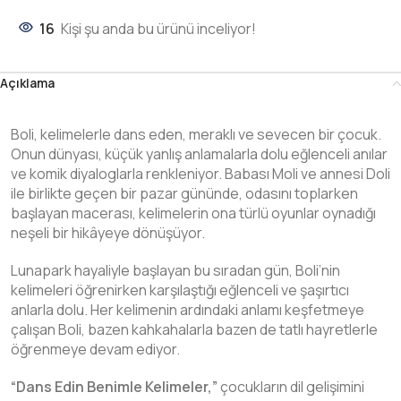
16
Kişi şu anda bu ürünü inceliyor!
Açıklama
Boli, kelimelerle dans eden, meraklı ve sevecen bir çocuk.
Onun dünyası, küçük yanlış anlamalarla dolu eğlenceli anılar
ve komik diyaloglarla renkleniyor. Babası Moli ve annesi Doli
ile birlikte geçen bir pazar gününde, odasını toplarken
başlayan macerası, kelimelerin ona türlü oyunlar oynadığı
neşeli bir hikâyeye dönüşüyor.
Lunapark hayaliyle başlayan bu sıradan gün, Boli’nin
kelimeleri öğrenirken karşılaştığı eğlenceli ve şaşırtıcı
anlarla dolu. Her kelimenin ardındaki anlamı keşfetmeye
çalışan Boli, bazen kahkahalarla bazen de tatlı hayretlerle
öğrenmeye devam ediyor.
“Dans Edin Benimle Kelimeler,”
çocukların dil gelişimini