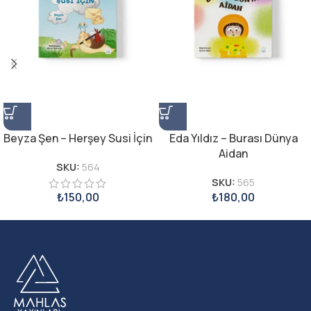
Beyza Şen – Herşey Susi İçin
Eda Yıldız – Burası Dünya
Aidan
SKU:
564
SKU:
565
₺
150,00
₺
180,00