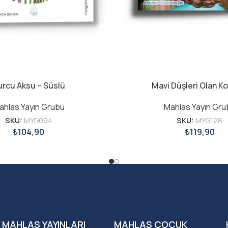
urcu Aksu – Süslü
Mavi Düşleri Olan K
ahlas Yayın Grubu
Mahlas Yayın Gru
SKU:
MYG094
SKU:
MYG128
₺
104,90
₺
119,90
MAHLAS YAYINLARI
MAHLAS ÇOCUK