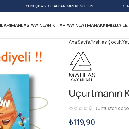
I ÇIKAN KITAPLARIMIZI KEŞFEDIN!
YENI ÇIKAN KITAPLA
NLARI
MAHLAS YAYINLARI
KITAP YAYINLATMA
HAKKIMIZDA
İLE
Ana Sayfa
Mahlas Çocuk Yayı
Uçurtmanın K
(
5
müşteri değe
₺
119,90