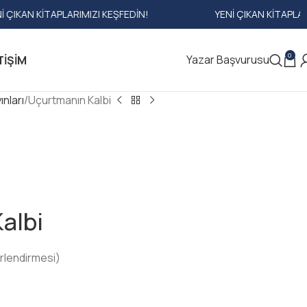
RIMIZI KEŞFEDIN!
YENI ÇIKAN KITAPLARIMIZI KEŞFEDIN!
0
Yazar Başvurusu
TIŞIM
nları
Uçurtmanın Kalbi
albi
rlendirmesi)