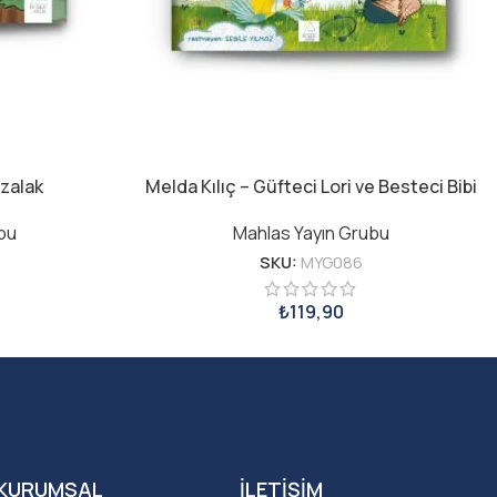
ozalak
Melda Kılıç – Güfteci Lori ve Besteci Bibi
bu
Mahlas Yayın Grubu
SKU:
MYG086
₺
119,90
KURUMSAL
İLETIŞIM