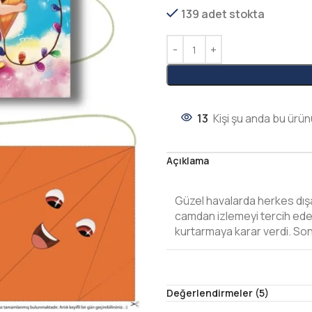
139 adet stokta
13
Kişi şu anda bu ürün
Açıklama
Güzel havalarda herkes dışa
camdan izlemeyi tercih eder
kurtarmaya karar verdi. Son
Değerlendirmeler (5)