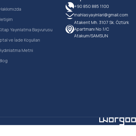
+90 850 885 1100
Hakkımızda
mahlasyayinlari@gmail.com
İletişim
Atakent Mh. 3107 Sk. Öztürk
Apartmanı No:1/C
Kitap Yayınlatma Başvurusu
Atakum/SAMSUN
İptal ve İade Koşulları
Aydınlatma Metni
Blog