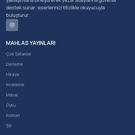
yaklaşımlarla birleştirerek yazar adaylarına güvenilir
destek sunar; eserlerinizi titizlikle okuyucuyla
buluşturur.
MAHLAS YAYINLARI
Çok Satanlar
Derleme
Hikaye
İnceleme
Masal
Öykü
Roman
Şiir