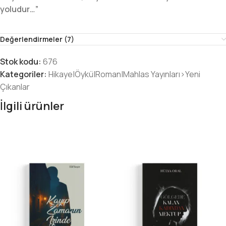
yoludur…”
Değerlendirmeler (7)
Stok kodu:
676
Kategoriler:
Hikaye|Öykü|Roman|Mahlas Yayınları>Yeni
Çıkanlar
İlgili ürünler