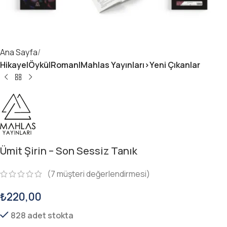
Ana Sayfa
Hikaye|Öykü|Roman|Mahlas Yayınları>Yeni Çıkanlar
Ümit Şirin – Son Sessiz Tanık
(
7
müşteri değerlendirmesi)
₺
220,00
828 adet stokta