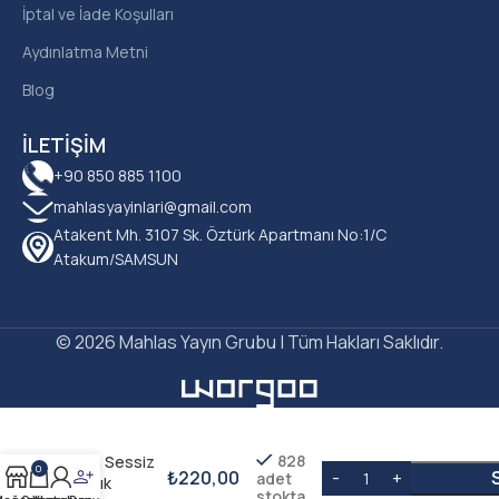
İptal ve İade Koşulları
Aydınlatma Metni
Blog
İLETIŞIM
+90 850 885 1100
mahlasyayinlari@gmail.com
Atakent Mh. 3107 Sk. Öztürk Apartmanı No:1/C
Atakum/SAMSUN
© 2026 Mahlas Yayın Grubu | Tüm Hakları Saklıdır.
Ümit Şirin –
828
Son Sessiz
0
₺
220,00
adet
Tanık
stokta