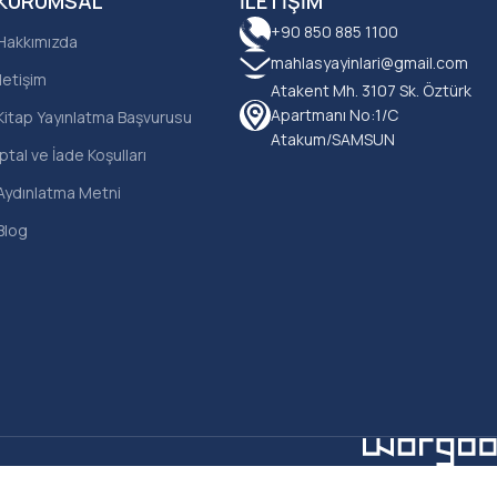
KURUMSAL
İLETIŞIM
+90 850 885 1100
Hakkımızda
mahlasyayinlari@gmail.com
İletişim
Atakent Mh. 3107 Sk. Öztürk
Apartmanı No:1/C
Kitap Yayınlatma Başvurusu
Atakum/SAMSUN
İptal ve İade Koşulları
Aydınlatma Metni
Blog