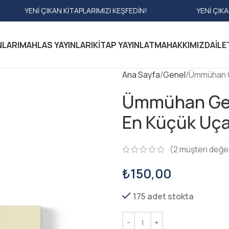
I ÇIKAN KITAPLARIMIZI KEŞFEDIN!
YENI ÇIKAN KITAPLAR
NLARI
MAHLAS YAYINLARI
KITAP YAYINLATMA
HAKKIMIZDA
İLE
Ana Sayfa
Genel
Ümmühan Ge
Ümmühan Geri
En Küçük Uça
(
2
müşteri değe
₺
150,00
175 adet stokta