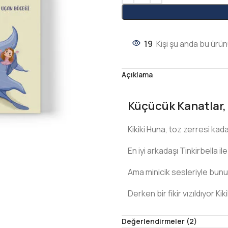
19
Kişi şu anda bu ürün
Açıklama
Küçücük Kanatlar,
Kikiki Huna, toz zerresi ka
En iyi arkadaşı Tinkirbella i
Ama minicik sesleriyle bunu
Derken bir fikir vızıldıyor Kiki
Bir orkestra kurmak!
Değerlendirmeler (2)