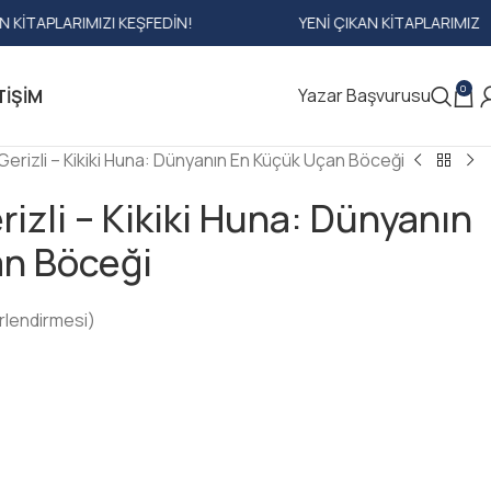
IMIZI KEŞFEDIN!
YENI ÇIKAN KITAPLARIMIZI KEŞFEDIN!
0
Yazar Başvurusu
TIŞIM
rizli – Kikiki Huna: Dünyanın En Küçük Uçan Böceği
zli – Kikiki Huna: Dünyanın
n Böceği
rlendirmesi)