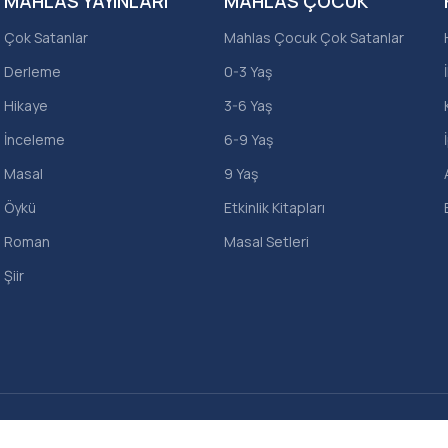
MAHLAS YAYINLARI
MAHLAS ÇOCUK
Çok Satanlar
Mahlas Çocuk Çok Satanlar
Derleme
0-3 Yaş
Hikaye
3-6 Yaş
İnceleme
6-9 Yaş
Masal
9 Yaş
Öykü
Etkinlik Kitapları
Roman
Masal Setleri
Şiir