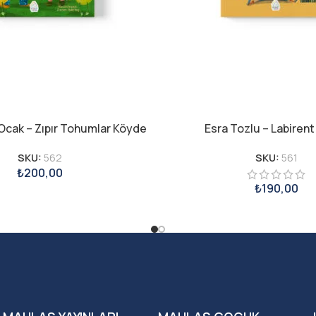
Ocak – Zıpır Tohumlar Köyde
Esra Tozlu – Labirent
SKU:
562
SKU:
561
₺
200,00
₺
190,00