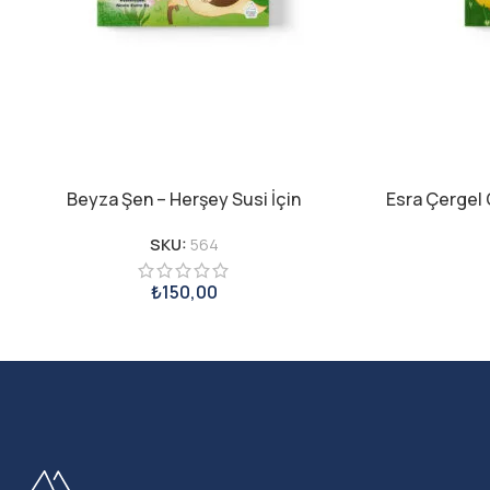
Beyza Şen – Herşey Susi İçin
Esra Çergel 
SKU:
564
₺
150,00