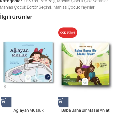
Kategoriler:
0-3 Yaş
,
3-6 Yaş
,
Mahlas Çocuk Çok Satanlar
,
Mahlas Çocuk Editör Seçimi
,
Mahlas Çocuk Yayınları
İlgili ürünler
ÇOK SATAN!
Ağlayan Musluk
Baba Bana Bir Masal Anlat