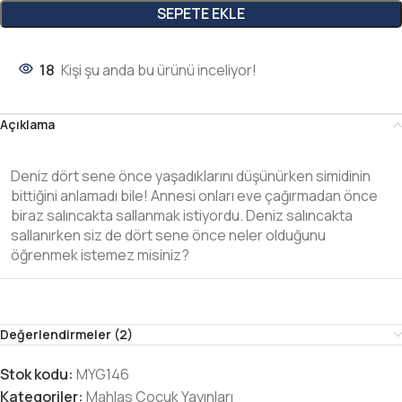
SEPETE EKLE
18
Kişi şu anda bu ürünü inceliyor!
Açıklama
Deniz dört sene önce yaşadıklarını düşünürken simidinin
bittiğini anlamadı bile! Annesi onları eve çağırmadan önce
biraz salıncakta sallanmak istiyordu. Deniz salıncakta
sallanırken siz de dört sene önce neler olduğunu
öğrenmek istemez misiniz?
Değerlendirmeler (2)
Stok kodu:
MYG146
Kategoriler:
Mahlas Çocuk Yayınları