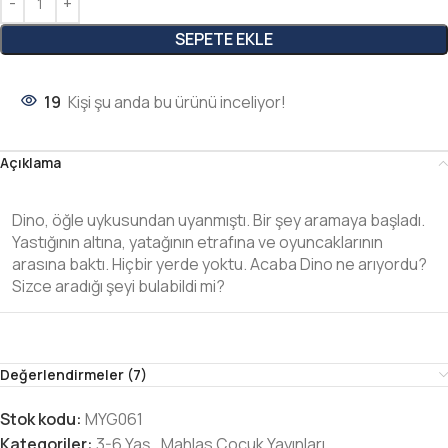
SEPETE EKLE
19
Kişi şu anda bu ürünü inceliyor!
Açıklama
Dino, öğle uykusundan uyanmıştı. Bir şey aramaya başladı.
Yastığının altına, yatağının etrafına ve oyuncaklarının
arasına baktı. Hiçbir yerde yoktu. Acaba Dino ne arıyordu?
Sizce aradığı şeyi bulabildi mi?
Değerlendirmeler (7)
Stok kodu:
MYG061
Kategoriler:
3-6 Yaş
,
Mahlas Çocuk Yayınları