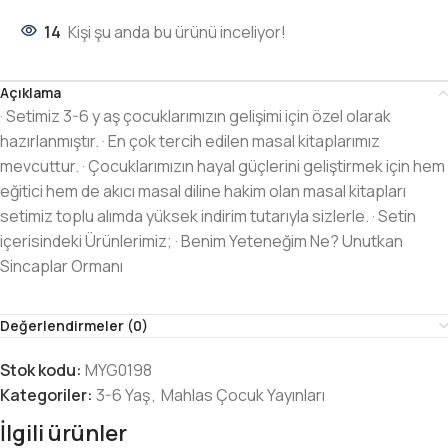
14
Kişi şu anda bu ürünü inceliyor!
Açıklama
· Setimiz 3-6 y aş çocuklarımızın gelişimi için özel olarak
hazırlanmıştır. · En çok tercih edilen masal kitaplarımız
mevcuttur. · Çocuklarımızın hayal güçlerini geliştirmek için hem
eğitici hem de akıcı masal diline hakim olan masal kitapları
setimiz toplu alımda yüksek indirim tutarıyla sizlerle. · Setin
içerisindeki Ürünlerimiz; · Benim Yeteneğim Ne? Unutkan
Sincaplar Ormanı
Değerlendirmeler (0)
Stok kodu:
MYG0198
Kategoriler:
3-6 Yaş
,
Mahlas Çocuk Yayınları
İlgili ürünler