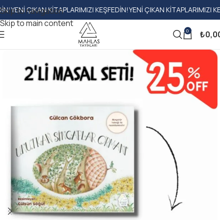
I ÇIKAN KITAPLARIMIZI KEŞFEDIN!
YENI ÇIKAN KITAPLARIMIZI KEŞFEDI
Skip to navigation
Skip to main content
0
₺
0,0