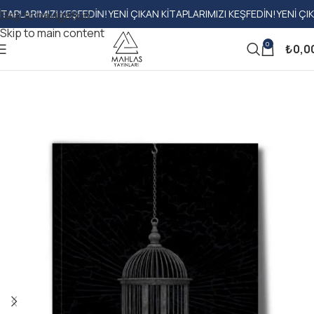
RIMIZI KEŞFEDIN!
YENI ÇIKAN KITAPLARIMIZI KEŞFEDIN!
YENI ÇIKAN KI
Skip to navigation
Skip to main content
0
₺
0,0