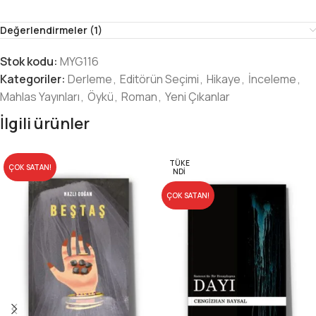
Değerlendirmeler (1)
Stok kodu:
MYG116
Kategoriler:
Derleme
,
Editörün Seçimi
,
Hikaye
,
İnceleme
,
Mahlas Yayınları
,
Öykü
,
Roman
,
Yeni Çıkanlar
İlgili ürünler
TÜKE
ÇOK SATAN!
NDI
ÇOK SATAN!