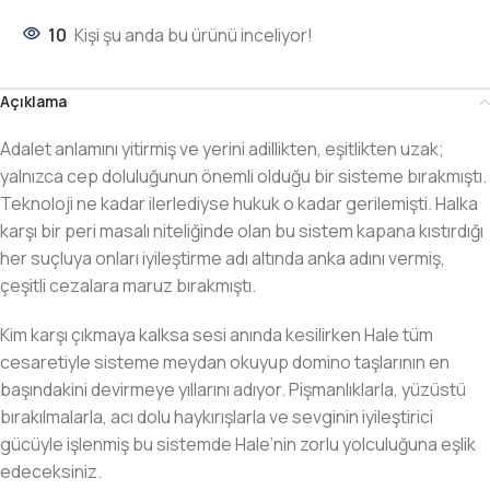
10
Kişi şu anda bu ürünü inceliyor!
Açıklama
Adalet anlamını yitirmiş ve yerini adillikten, eşitlikten uzak;
yalnızca cep doluluğunun önemli olduğu bir sisteme bırakmıştı.
Teknoloji ne kadar ilerlediyse hukuk o kadar gerilemişti. Halka
karşı bir peri masalı niteliğinde olan bu sistem kapana kıstırdığı
her suçluya onları iyileştirme adı altında anka adını vermiş,
çeşitli cezalara maruz bırakmıştı.
Kim karşı çıkmaya kalksa sesi anında kesilirken Hale tüm
cesaretiyle sisteme meydan okuyup domino taşlarının en
başındakini devirmeye yıllarını adıyor. Pişmanlıklarla, yüzüstü
bırakılmalarla, acı dolu haykırışlarla ve sevginin iyileştirici
gücüyle işlenmiş bu sistemde Hale’nin zorlu yolculuğuna eşlik
edeceksiniz.