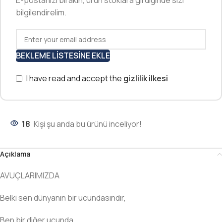
E-postanızı bırakın, ürün stoklara girdiğinde sizi
bilgilendirelim.
BEKLEME LISTESINE EKLE
I have read and accept the
gizlilik ilkesi
18
Kişi şu anda bu ürünü inceliyor!
Açıklama
AVUÇLARIMIZDA
Belki sen dünyanın bir ucundasındır,
Ben bir diğer ucunda.