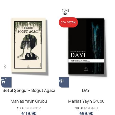
TÜKE
NDI
ÇOK SATAN!
Betül Şengül – Söğüt Ağacı
DAYI
Mahlas Yayın Grubu
Mahlas Yayın Grubu
SKU:
MYG082
SKU:
MYG140
₺
119,90
₺
99,90