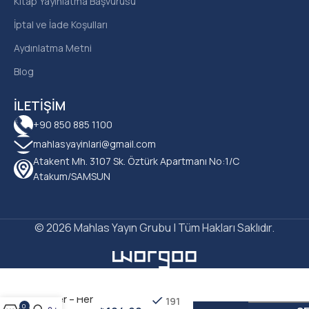
Kitap Yayınlatma Başvurusu
İptal ve İade Koşulları
Aydınlatma Metni
Blog
İLETIŞIM
+90 850 885 1100
mahlasyayinlari@gmail.com
Atakent Mh. 3107 Sk. Öztürk Apartmanı No:1/C
Atakum/SAMSUN
© 2026 Mahlas Yayın Grubu | Tüm Hakları Saklıdır.
Gülnihal
Özer – Her
191
0