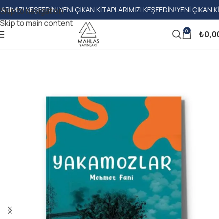
I KEŞFEDIN!
YENI ÇIKAN KITAPLARIMIZI KEŞFEDIN!
YENI ÇIKAN KITAPLA
Skip to navigation
Skip to main content
0
₺
0,0