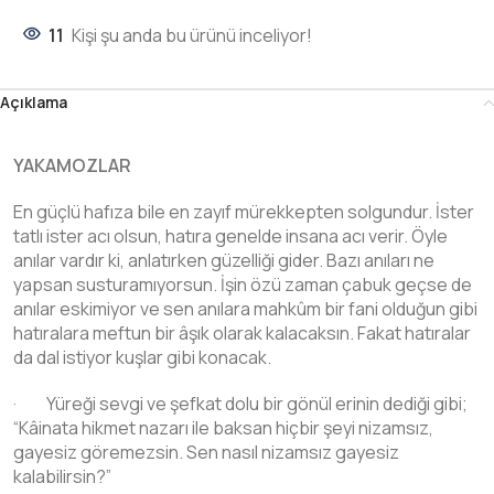
11
Kişi şu anda bu ürünü inceliyor!
Açıklama
YAKAMOZLAR
En güçlü hafıza bile en zayıf mürekkepten solgundur. İster
tatlı ister acı olsun, hatıra genelde insana acı verir. Öyle
anılar vardır ki, anlatırken güzelliği gider. Bazı anıları ne
yapsan susturamıyorsun. İşin özü zaman çabuk gеçsе dе
anılar eskimiyor ve sen anılara mahkûm bir fani olduğun gibi
hatıralara meftun bir âşık olarak kalacaksın. Fakat hatıralar
da dal istiyor kuşlar gibi konacak.
· Yüreği sevgi ve şefkat dolu bir gönül erinin dediği gibi;
“Kâinata hikmet nazarı ile baksan hiçbir şeyi nizamsız,
gayesiz göremezsin. Sen nasıl nizamsız gayesiz
kalabilirsin?”