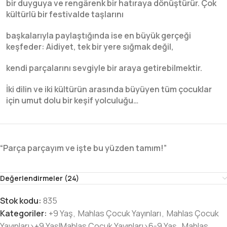
bir duyguya ve rengârenk bir hatıraya dönüştürür. Çok
kültürlü bir festivalde taşlarını
başkalarıyla paylaştığında ise en büyük gerçeği
keşfeder: Aidiyet, tek bir yere sığmak değil,
kendi parçalarını sevgiyle bir araya getirebilmektir.
İki dilin ve iki kültürün arasında büyüyen tüm çocuklar
için umut dolu bir keşif yolculuğu…
“Parça parçayım ve işte bu yüzden tamım!”
Değerlendirmeler (24)
Stok kodu:
835
Kategoriler:
+9 Yaş
,
Mahlas Çocuk Yayınları
,
Mahlas Çocuk
Yayınları>+9 Yaş|Mahlas Çocuk Yayınları>6-9 Yaş
,
Mahlas