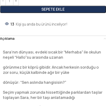
SEPETE EKLE
13
Kişi şu anda bu ürünü inceliyor!
Açıklama
Sara’nın dünyası, evdeki sıcak bir “Merhaba” ile okulun
neşeli “Hallo”su arasında uzanan
görünmez bir köprü gibidir. Ancak herkesin sorduğu o
zor soru, küçük kalbinde ağır bir yüke
dönüşür: “Sen aslında hangisisin?”
Seçim yapmak zorunda hissettiğinde parklardan taşlar
toplayan Sara, her bir taşı anlatamadığı