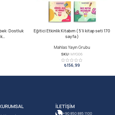
ebek: Dostluk
Eğitici Etkinlik Kitabım ( 5’li kitap seti 170
uk…
sayfa )
Mahlas Yayın Grubu
SKU:
MYG06
₺
156,99
KURUMSAL
İLETIŞIM
+90 850 885 1100