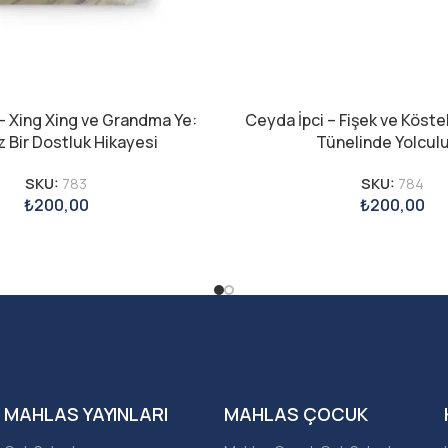
– Xing Xing ve Grandma Ye:
Ceyda İpci – Fişek ve Köst
 Bir Dostluk Hikayesi
Tünelinde Yolcul
SKU:
783
SKU:
784
₺
200,00
₺
200,00
MAHLAS YAYINLARI
MAHLAS ÇOCUK