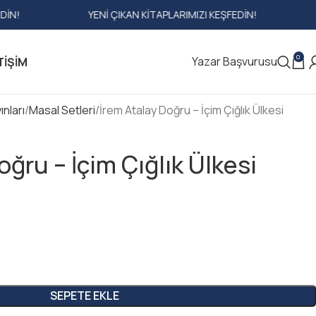
YENI ÇIKAN KITAPLARIMIZI KEŞFEDIN!
YENI ÇIKAN
0
Yazar Başvurusu
TIŞIM
nları
Masal Setleri
İrem Atalay Doğru – İçim Çığlık Ülkesi
oğru – İçim Çığlık Ülkesi
SEPETE EKLE