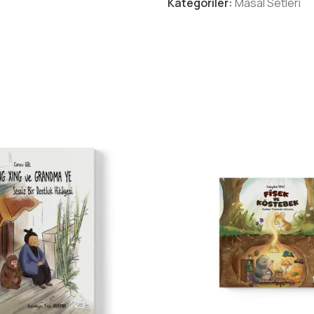
mümkün
Kategoriler:
Masal Setleri
olduğunu hatırlatır.