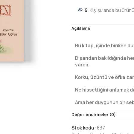
9
Kişi şu anda bu ürünü
Açıklama
Bu kitap, içinde biriken d
Dışarıdan bakıldığında he
vardır.
Korku, üzüntü ve öfke zama
Ne hissettiğini anlamak d
Ama her duygunun bir sebeb
Değerlendirmeler (0)
Bu hikâye, duygularla tanı
Aynı zamanda öfkeyi fark
Stok kodu:
837