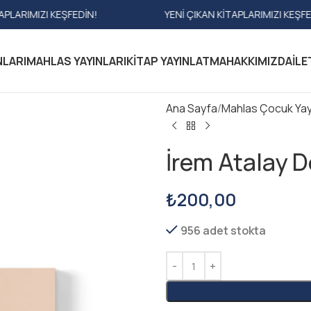
EŞFEDIN!
YENI ÇIKAN KITAPLARIMIZI KEŞFEDIN!
NLARI
MAHLAS YAYINLARI
KITAP YAYINLATMA
HAKKIMIZDA
İLE
Ana Sayfa
Mahlas Çocuk Yayı
İrem Atalay D
₺
200,00
956 adet stokta