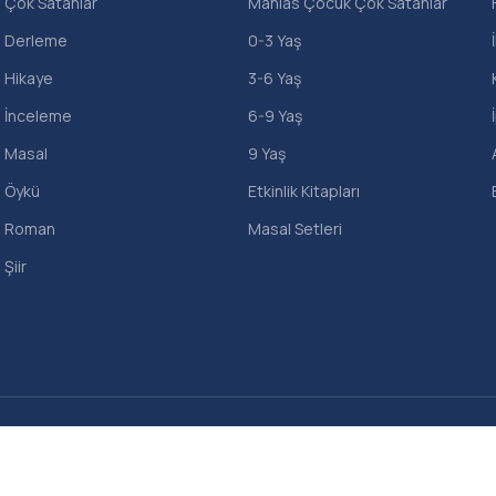
Çok Satanlar
Mahlas Çocuk Çok Satanlar
Derleme
0-3 Yaş
Hikaye
3-6 Yaş
İnceleme
6-9 Yaş
Masal
9 Yaş
Öykü
Etkinlik Kitapları
Roman
Masal Setleri
Şiir