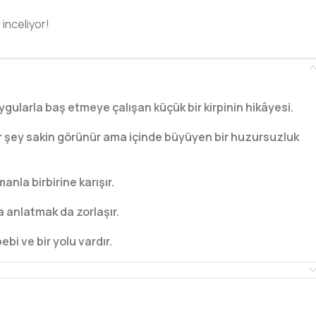
 inceliyor!
uygularla baş etmeye çalışan küçük bir kirpinin hikâyesi.
r şey sakin görünür ama içinde büyüyen bir huzursuzluk
nla birbirine karışır.
a anlatmak da zorlaşır.
i ve bir yolu vardır.
şmayı ve onları anlamayı anlatır.
 etmeyi, yönetmeyi ve kontrol etmeyi öğrenmenin