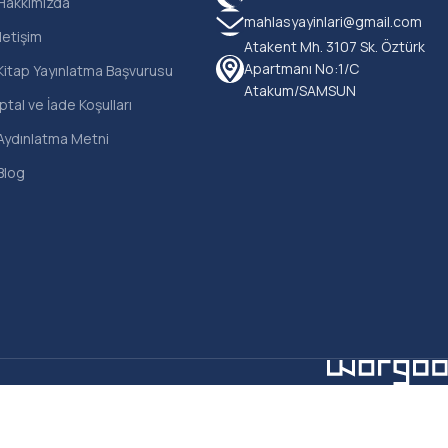
Hakkımızda
mahlasyayinlari@gmail.com
İletişim
Atakent Mh. 3107 Sk. Öztürk
Apartmanı No:1/C
Kitap Yayınlatma Başvurusu
Atakum/SAMSUN
İptal ve İade Koşulları
Aydınlatma Metni
Blog