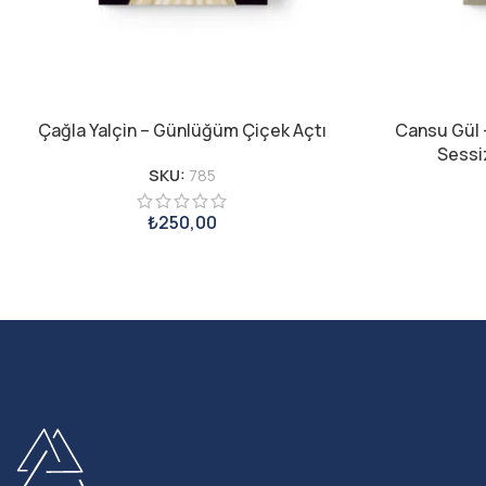
Çağla Yalçin – Günlüğüm Çiçek Açtı
Cansu Gül 
Sessiz
SKU:
785
₺
250,00