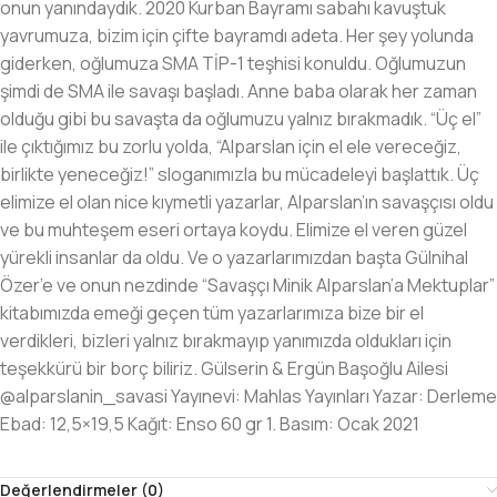
onun yanındaydık. 2020 Kurban Bayramı sabahı kavuştuk
yavrumuza, bizim için çifte bayramdı adeta. Her şey yolunda
giderken, oğlumuza SMA TİP-1 teşhisi konuldu. Oğlumuzun
şimdi de SMA ile savaşı başladı. Anne baba olarak her zaman
olduğu gibi bu savaşta da oğlumuzu yalnız bırakmadık. “Üç el”
ile çıktığımız bu zorlu yolda, “Alparslan için el ele vereceğiz,
birlikte yeneceğiz!” sloganımızla bu mücadeleyi başlattık. Üç
elimize el olan nice kıymetli yazarlar, Alparslan’ın savaşçısı oldu
ve bu muhteşem eseri ortaya koydu. Elimize el veren güzel
yürekli insanlar da oldu. Ve o yazarlarımızdan başta Gülnihal
Özer’e ve onun nezdinde “Savaşçı Minik Alparslan’a Mektuplar”
kitabımızda emeği geçen tüm yazarlarımıza bize bir el
verdikleri, bizleri yalnız bırakmayıp yanımızda oldukları için
teşekkürü bir borç biliriz. Gülserin & Ergün Başoğlu Ailesi
@alparslanin_savasi Yayınevi: Mahlas Yayınları Yazar: Derleme
Ebad: 12,5×19,5 Kağıt: Enso 60 gr 1. Basım: Ocak 2021
Değerlendirmeler (0)