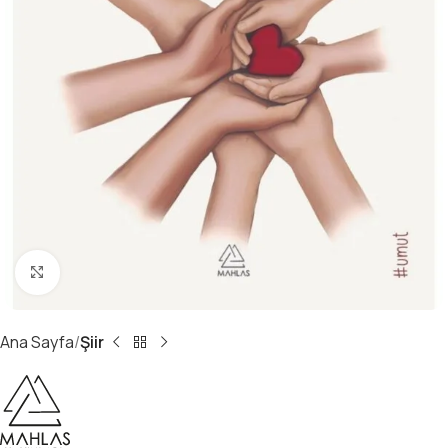
Büyüt
Ana Sayfa
Şiir