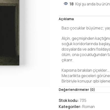
18
Kişi şu anda bu ürün
Açıklama
Bazı çocuklar büyümez; yaş
Alçin, geçmişinden kaçtığı
soğuk koridorlarında başlaya
dosyalarda ve adını fısılday
ölüm, ona çocukluğundan tanıd
çıkarır.
Kapısına bırakılan çiçekler…
Mezarlıkta geceleri görün
Birbiriyle konuşur gibi işle
Değerlendirmeler (0)
Bu roman, suçun yalnızca i
Sevginin suçla, vicdanın int
Stok kodu:
735
Kategoriler:
Roman