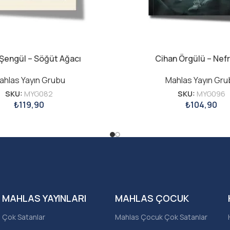
 Şengül – Söğüt Ağacı
Cihan Örgülü – Nef
ahlas Yayın Grubu
Mahlas Yayın Gru
SKU:
MYG082
SKU:
MYG096
₺
119,90
₺
104,90
MAHLAS YAYINLARI
MAHLAS ÇOCUK
Çok Satanlar
Mahlas Çocuk Çok Satanlar