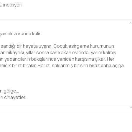
ü inceliyor!
amak zorunda kalır.
nı sandığı bir hayata uyanır. Çocuk esirgeme kurumunun
n hikâyesi, yıllar sonra kan kokan evlerde, yarım kalmış
an yabancıların bakışlarında yeniden karşısına çıkar. Her
ık bir iz bırakır. Her iz, saklanmış bir sırrı biraz daha açığa
en gölge…
nen cinayetler…
şlenmediği;
büyütüldüğü
bir karanlığı anlatıyor.
ikamla, çocukluğun ölümle iç içe geçtiği bir labirent…