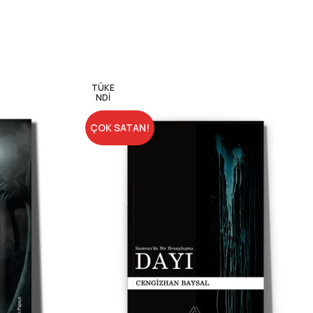
ak değil; insanın içinde sakladığı hatıradır.
TÜKE
NDI
ÇOK SATAN!