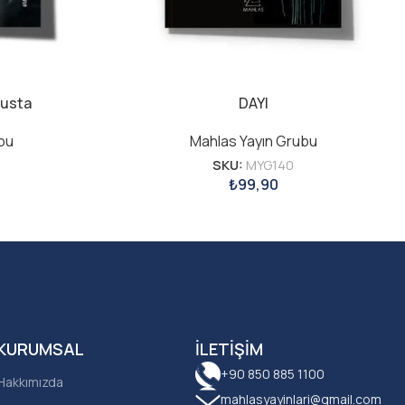
rusta
DAYI
bu
Mahlas Yayın Grubu
SKU:
MYG140
₺
99,90
KURUMSAL
İLETIŞIM
+90 850 885 1100
Hakkımızda
mahlasyayinlari@gmail.com