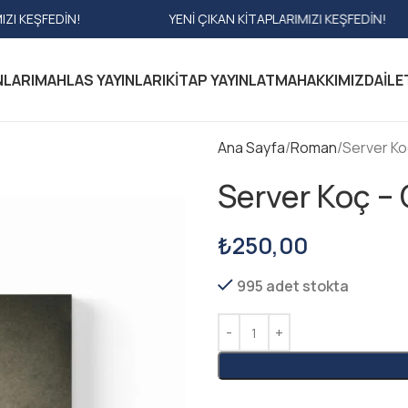
YENI ÇIKAN KITAPLARIMIZI KEŞFEDIN!
YE
NLARI
MAHLAS YAYINLARI
KITAP YAYINLATMA
HAKKIMIZDA
İLE
Ana Sayfa
Roman
Server Ko
Server Koç – 
₺
250,00
995 adet stokta