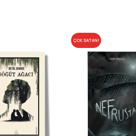
Çünkü bazen katil, elindeki bıç
ÇOK SATAN!