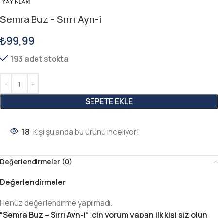
Semra Buz – Sırrı Ayn-i
₺
99,99
193 adet stokta
SEPETE EKLE
18
Kişi şu anda bu ürünü inceliyor!
Değerlendirmeler (0)
Değerlendirmeler
Henüz değerlendirme yapılmadı.
“Semra Buz – Sırrı Ayn-i” için yorum yapan ilk kişi siz olun