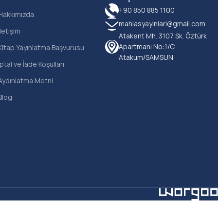
+90 850 885 1100
Hakkımızda
mahlasyayinlari@gmail.com
İletişim
Atakent Mh. 3107 Sk. Öztürk
Apartmanı No:1/C
Kitap Yayınlatma Başvurusu
Atakum/SAMSUN
İptal ve İade Koşulları
Aydınlatma Metni
Blog