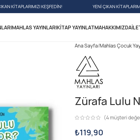
RIMIZI KEŞFEDIN!
YENI ÇIKAN KITAPLARIMIZI KEŞFEDIN
NLARI
MAHLAS YAYINLARI
KITAP YAYINLATMA
HAKKIMIZDA
İLE
Ana Sayfa
Mahlas Çocuk Yayı
Zürafa Lulu N
(
4
müşteri değe
₺
119,90