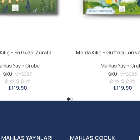
Kılıç – En Güzel Zürafa
Melda Kılıç – Güfteci Lori v
ahlas Yayın Grubu
Mahlas Yayın Gru
SKU:
MYG087
SKU:
MYG086
₺
119,90
₺
119,90
MAHLAS YAYINLARI
MAHLAS ÇOCUK