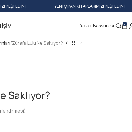
!
YENI ÇIKAN KITAPLARIMIZI KEŞFEDIN!
YE
0
Yazar Başvurusu
TIŞIM
nları
Zürafa Lulu Ne Saklıyor?
e Saklıyor?
rlendirmesi)