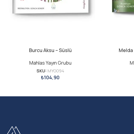
Burcu Aksu – Süslü
Melda 
Mahlas Yayın Grubu
M
SKU:
MYG094
₺
104,90