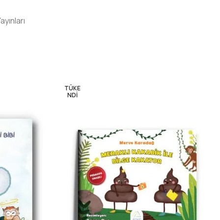
yınları
TÜKE
NDI