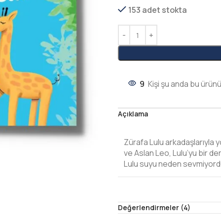
153 adet stokta
9
Kişi şu anda bu ürünü
Açıklama
Zürafa Lulu arkadaşlarıyla 
ve Aslan Leo, Lulu’yu bir d
Lulu suyu neden sevmiyor
Değerlendirmeler (4)