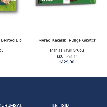
e Besteci Bibi
Meraklı Kakabik İle Bilge Kakator
bu
Mahlas Yayın Grubu
SKU:
MYG114
₺
129,90
KURUMSAL
İLETIŞIM