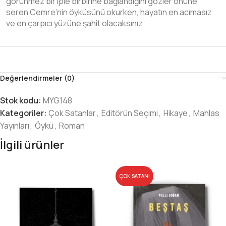
görünmez bir iple birbirine bağlandığını gözler önüne
seren Cemre’nin öyküsünü okurken, hayatın en acımasız
ve en çarpıcı yüzüne şahit olacaksınız.
Değerlendirmeler (0)
Stok kodu:
MYG148
Kategoriler:
Çok Satanlar
,
Editörün Seçimi
,
Hikaye
,
Mahlas
Yayınları
,
Öykü
,
Roman
İlgili ürünler
ÇOK SATAN!