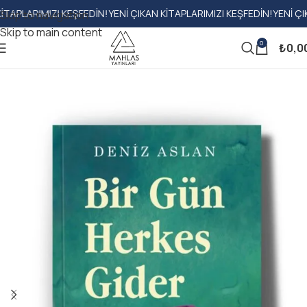
RIMIZI KEŞFEDIN!
YENI ÇIKAN KITAPLARIMIZI KEŞFEDIN!
YENI ÇIKAN KIT
Skip to navigation
Skip to main content
0
₺
0,0